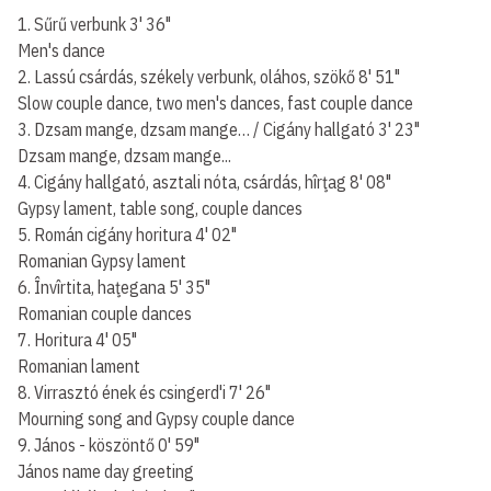
1. Sűrű verbunk 3' 36"
Men's dance
2. Lassú csárdás, székely verbunk, oláhos, szökő 8' 51"
Slow couple dance, two men's dances, fast couple dance
3. Dzsam mange, dzsam mange… / Cigány hallgató 3' 23"
Dzsam mange, dzsam mange...
4. Cigány hallgató, asztali nóta, csárdás, hîrţag 8' 08"
Gypsy lament, table song, couple dances
5. Román cigány horitura 4' 02"
Romanian Gypsy lament
6. Învîrtita, haţegana 5' 35"
Romanian couple dances
7. Horitura 4' 05"
Romanian lament
8. Virrasztó ének és csingerd'i 7' 26"
Mourning song and Gypsy couple dance
9. János - köszöntő 0' 59"
János name day greeting