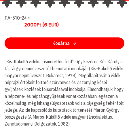
FA-510-2
ÁR:
2000Ft (6 EUR)
Kosárba
„Kis-Küküllő vidéke - ismeretlen föld” - így kezdi dr. Kós Károly e
táj tárgyi népművészetét bemutató munkáját (Kis-Küküllő vidéki
magyar népművészet. Bukarest, 1978). Megállapítását a vidék
néprajzi értékeit föltáró szórványos és viszonylag kései
gyűjtések, közlések fölsorolásával indokolja. Elmondhatjuk, hogy
a népzene- és néptáncgyűjtések vonatkozásában, egészen a
közelmúltig, még kihangsúlyozottabb volt a tájegység fehér folt
jellege. Az ide kapcsolódó kutatások történetét Martin György
összegezte (A Maros-Küküllő vidéki magyar táncdialektus.
Zenetudományi Dolgozatok, 1982).