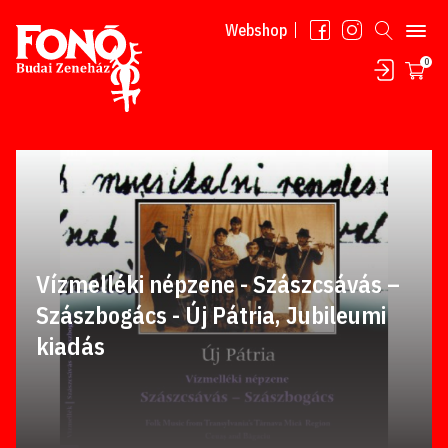
Tovább a tartalomhoz
Webshop
0
Vízmelléki népzene - Szászcsávás –
Szászbogács - Új Pátria, Jubileumi
kiadás