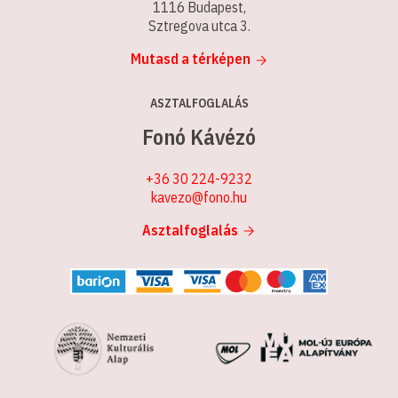
1116 Budapest,
Sztregova utca 3.
Mutasd a térképen
ASZTALFOGLALÁS
Fonó Kávézó
+36 30 224-9232
kavezo@fono.hu
Asztalfoglalás