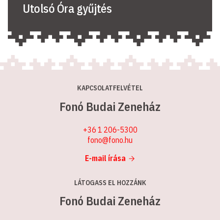
Utolsó Óra gyűjtés
KAPCSOLATFELVÉTEL
Fonó Budai Zeneház
+36 1 206-5300
fono@fono.hu
E-mail írása
LÁTOGASS EL HOZZÁNK
Fonó Budai Zeneház