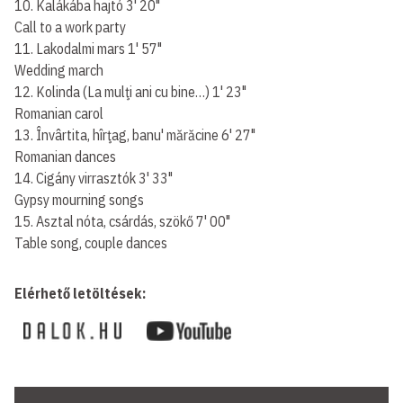
10. Kalákába hajtó 3' 20"
Call to a work party
11. Lakodalmi mars 1' 57"
Wedding march
12. Kolinda (La mulţi ani cu bine…) 1' 23"
Romanian carol
13. Învârtita, hîrţag, banu' mărăcine 6' 27"
Romanian dances
14. Cigány virrasztók 3' 33"
Gypsy mourning songs
15. Asztal nóta, csárdás, szökő 7' 00"
Table song, couple dances
Elérhető letöltések: