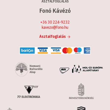
ASZTALFOGLALÁS
Fonó Kávézó
+36 30 224-9232
kavezo@fono.hu
Asztalfoglalás