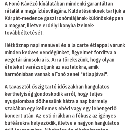
A Fonó Kávézó kínálatában mindenki garantáltan
rátalál a maga ízlésvilágára. Küldetésünknek tartjuk a
Kárpát-medence gasztronómiájának-különösképpen
a magyar, illetve erdélyi konyha ízeinek-
továbbéltetését.
Hétköznap napi menüvel és á la carte étlappal várunk
minden kedves vendégünket, figyelmet fordítva a
vegetáriánusokra is. Arra törekszünk, hogy olyan
ételeket varázsoljunk az asztalokra, amik
harmóniában vannak a Fonó zenei "étlapjával".
A tavasztól őszig tartó időszakban hangulatos
kerthelyiség gondoskodik arról, hogy teljes
nyugalomban dőlhessünk hátra a nap bármely
szakában egy kellemes ebéd vagy egy lehengerlő
koncert után. Az esti órákban a fókusz az igényes
büféárukra helyeződik, illetve a nagyon hangulatos