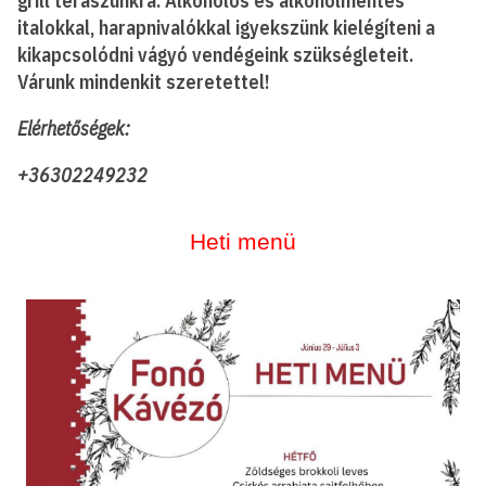
grill teraszunkra. Alkoholos és alkoholmentes
italokkal, harapnivalókkal igyekszünk kielégíteni a
kikapcsolódni vágyó vendégeink szükségleteit.
Várunk mindenkit szeretettel!
Elérhetőségek:
+36302249232
Heti menü