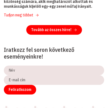
közönség számára, akik meghatározót alkottak és
munkásságuk kijelöli egy-egy zenei műfaj irányait.
Tudjon meg többet
Tovább az összes hírre!
Iratkozz fel soron következő
eseményeinkre!
Név
E-
mail
cím
Feliratkozom