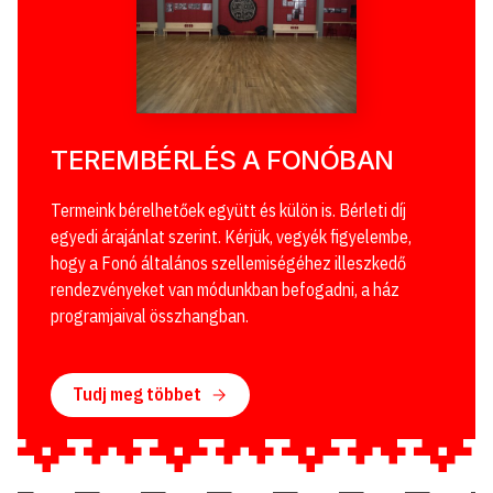
TEREMBÉRLÉS A FONÓBAN
Termeink bérelhetőek együtt és külön is. Bérleti díj
egyedi árajánlat szerint. Kérjük, vegyék figyelembe,
hogy a Fonó általános szellemiségéhez illeszkedő
rendezvényeket van módunkban befogadni, a ház
programjaival összhangban.
Tudj meg többet