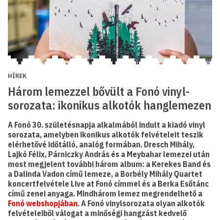
HÍREK
Három lemezzel bővült a Fonó vinyl-
sorozata: ikonikus alkotók hanglemezen
A Fonó 30. születésnapja alkalmából indult a kiadó vinyl
sorozata, amelyben ikonikus alkotók felvételeit teszik
elérhetővé időtálló, analóg formában. Dresch Mihály,
Lajkó Félix, Párniczky András és a Meybahar lemezei után
most megjelent további három album: a Kerekes Band és
a Dalinda Vadon című lemeze, a Borbély Mihály Quartet
koncertfelvétele Live at Fonó címmel és a Berka Esőtánc
című zenei anyaga. Mindhárom lemez megrendelhető a
Fonó webshopjában
. A Fonó vinylsorozata olyan alkotók
felvételeiből válogat a minőségi hangzást kedvelő