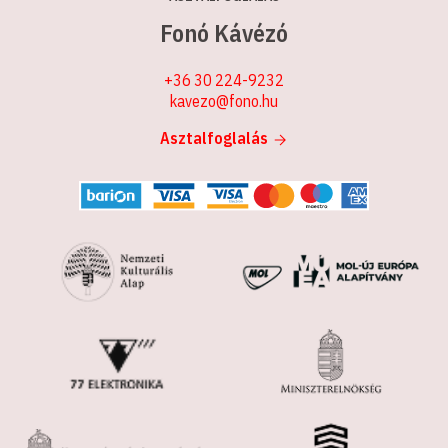
Fonó Kávézó
+36 30 224-9232
kavezo@fono.hu
Asztalfoglalás