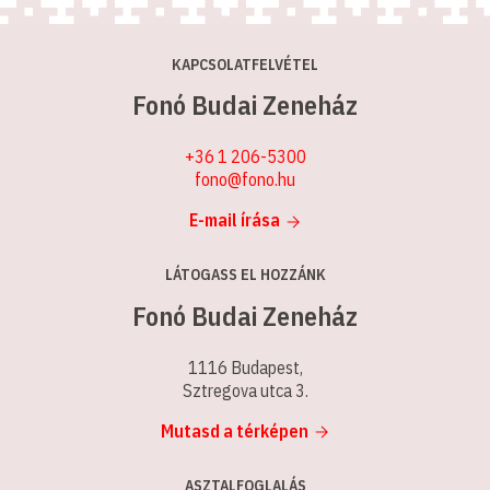
KAPCSOLATFELVÉTEL
Fonó Budai Zeneház
+36 1 206-5300
fono@fono.hu
E-mail írása
LÁTOGASS EL HOZZÁNK
Fonó Budai Zeneház
1116 Budapest,
Sztregova utca 3.
Mutasd a térképen
ASZTALFOGLALÁS