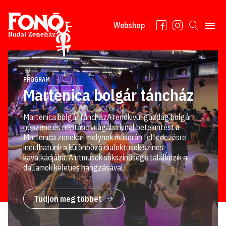
Tovább a tartalomhoz
Webshop
PROGRAM
Martenica bolgár táncház
Martenica bolgár táncházA rendkívül gazdag bolgár
népzene és néptánc világába kínál betekintést a
Martenica zenekar, melynek műsorán felfedezésre
indulhatunk a különböző dialektusok színes
kavalkádjába. A ritmusok sokszínűsége találkozik a
dallamok keleties hangzásával, …
Tudjon meg többet