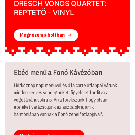
DRESCH VONÓS QUARTET:
REPTETŐ - VINYL
Megnézem a boltban
Ebéd menü a Fonó Kávézóban
Hétköznap napi menüvel és á la carte étlappal várunk
minden kedves vendégünket, figyelmet fordítva a
vegetáriánusokra is. Arra törekszünk, hogy olyan
ételeket varázsoljunk az asztalokra, amik
harmóniában vannak a Fonó zenei "étlapjával".