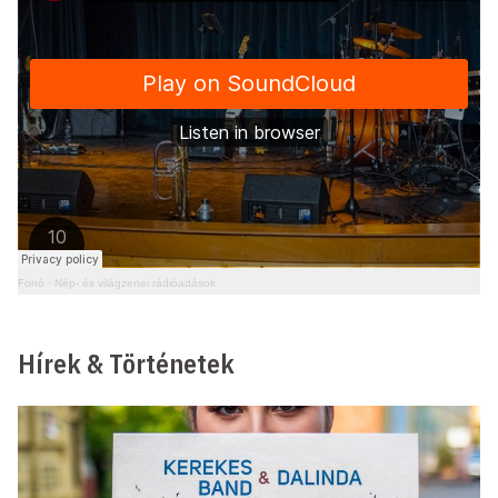
Fonó
·
Nép- és világzenei rádióadások
Hírek & Történetek