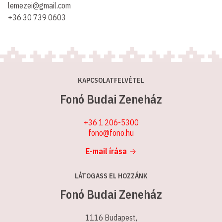
lemezei@gmail.com
+36 30 739 0603
KAPCSOLATFELVÉTEL
Fonó Budai Zeneház
+36 1 206-5300
fono@fono.hu
E-mail írása
LÁTOGASS EL HOZZÁNK
Fonó Budai Zeneház
1116 Budapest,