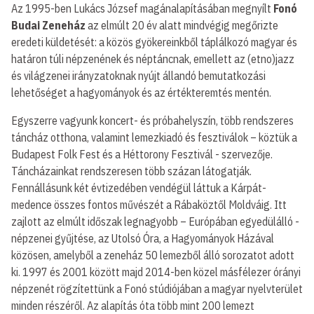
Az 1995-ben Lukács József magánalapításában megnyílt
Fonó
Budai Zeneház
az elmúlt 20 év alatt mindvégig megőrizte
eredeti küldetését: a közös gyökereinkből táplálkozó magyar és
határon túli népzenének és néptáncnak, emellett az (etno)jazz
és világzenei irányzatoknak nyújt állandó bemutatkozási
lehetőséget a hagyományok és az értékteremtés mentén.
Egyszerre vagyunk koncert- és próbahelyszín, több rendszeres
táncház otthona, valamint lemezkiadó és fesztiválok – köztük a
Budapest Folk Fest és a Héttorony Fesztivál - szervezője.
Táncházainkat rendszeresen több százan látogatják.
Fennállásunk két évtizedében vendégül láttuk a Kárpát-
medence összes fontos művészét a Rábaköztől Moldváig. Itt
zajlott az elmúlt időszak legnagyobb – Európában egyedülálló -
népzenei gyűjtése, az Utolsó Óra, a Hagyományok Házával
közösen, amelyből a zeneház 50 lemezből álló sorozatot adott
ki. 1997 és 2001 között majd 2014-ben közel másfélezer órányi
népzenét rögzítettünk a Fonó stúdiójában a magyar nyelvterület
minden részéről. Az alapítás óta több mint 200 lemezt