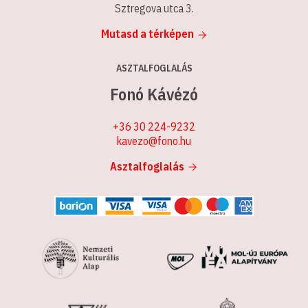
Sztregova utca 3.
Mutasd a térképen
ASZTALFOGLALÁS
Fonó Kávézó
+36 30 224-9232
kavezo@fono.hu
Asztalfoglalás