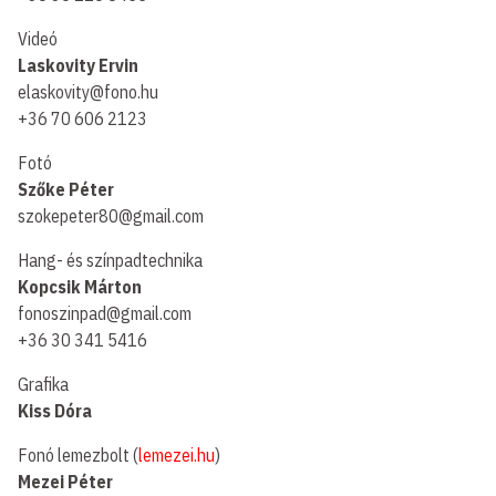
Videó
Laskovity Ervin
elaskovity@fono.hu
+36 70 606 2123
Fotó
Szőke Péter
szokepeter80@gmail.com
Hang- és színpadtechnika
Kopcsik Márton
fonoszinpad@gmail.com
+36 30 341 5416
Grafika
Kiss Dóra
Fonó lemezbolt (
lemezei.hu
)
Mezei Péter