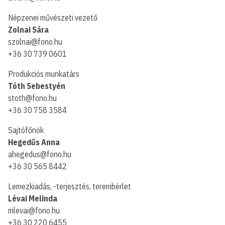
Népzenei művészeti vezető
Zolnai Sára
szolnai@fono.hu
+36 30 739 0601
Produkciós munkatárs
Tóth Sebestyén
stoth@fono.hu
+36 30 758 3584
Sajtófőnök
Hegedűs Anna
ahegedus@fono.hu
+36 30 565 8442
Lemezkiadás, -terjesztés, terembérlet
Lévai Melinda
mlevai@fono.hu
+36 30 220 6455