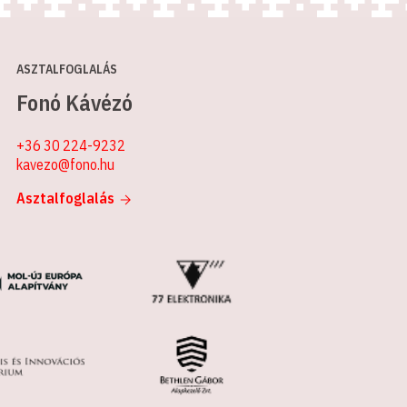
ASZTALFOGLALÁS
Fonó Kávézó
+36 30 224-9232
kavezo@fono.hu
Asztalfoglalás