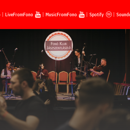
p
LiveFromFono
MusicFromFono
Spotify
Sound