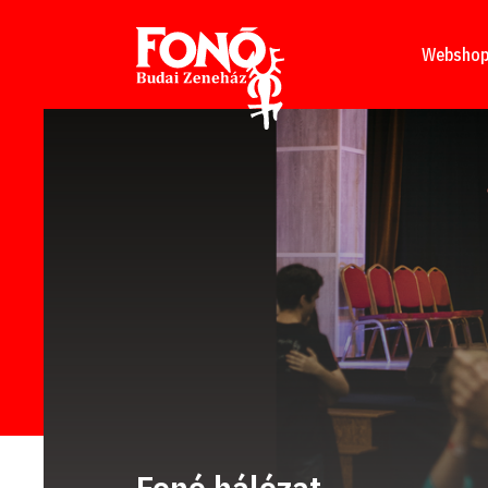
Tovább a tartalomhoz
Websho
Fonó hálózat