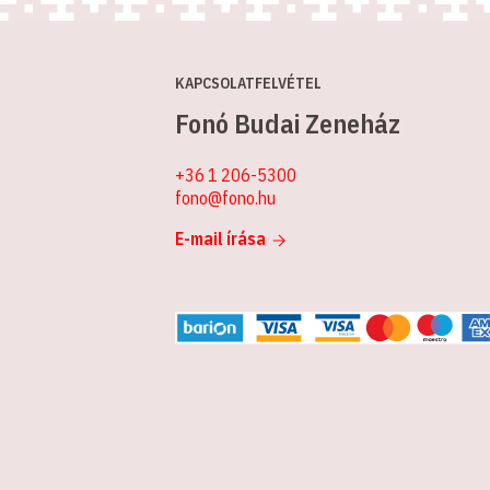
KAPCSOLATFELVÉTEL
Fonó Budai Zeneház
+36 1 206-5300
fono@fono.hu
E-mail írása