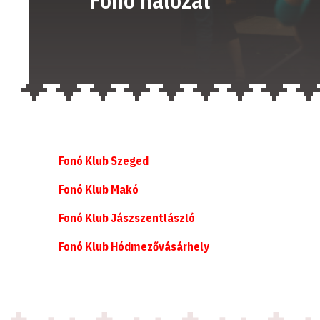
Fonó Klub Szeged
Fonó Klub Makó
Fonó Klub Jászszentlászló
Fonó Klub Hódmezővásárhely