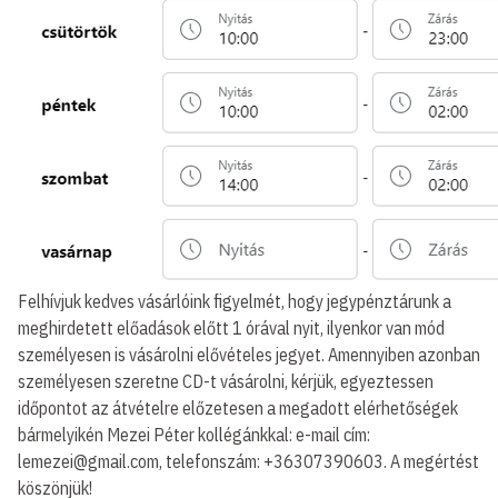
Felhívjuk kedves vásárlóink figyelmét, hogy jegypénztárunk a
meghirdetett előadások előtt 1 órával nyit, ilyenkor van mód
személyesen is vásárolni elővételes jegyet. Amennyiben azonban
személyesen szeretne CD-t vásárolni, kérjük, egyeztessen
időpontot az átvételre előzetesen a megadott elérhetőségek
bármelyikén Mezei Péter kollégánkkal: e-mail cím:
lemezei@gmail.com, telefonszám: +36307390603. A megértést
köszönjük!