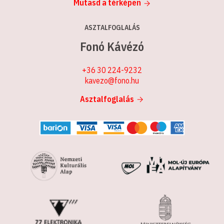
Mutasd a térképen
ASZTALFOGLALÁS
Fonó Kávézó
+36 30 224-9232
kavezo@fono.hu
Asztalfoglalás