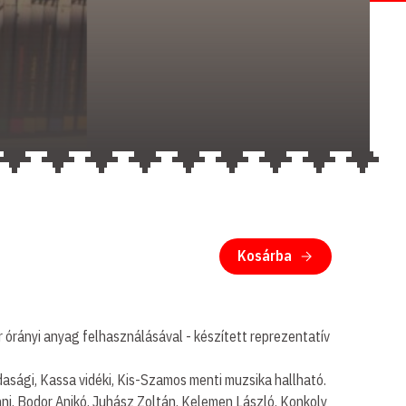
Kosárba
órányi anyag felhasználásával - készített reprezentatív
jdasági, Kassa vidéki, Kis-Szamos menti muzsika hallható.
ni, Bodor Anikó, Juhász Zoltán, Kelemen László, Konkoly