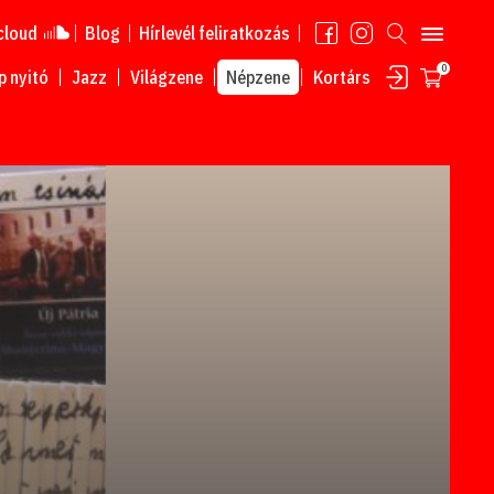
cloud
Blog
Hírlevél feliratkozás
0
 nyitó
Jazz
Világzene
Népzene
Kortárs