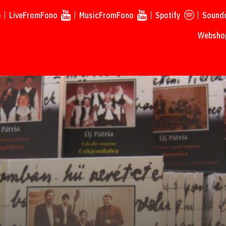
p
LiveFromFono
MusicFromFono
Spotify
Sound
Webshop