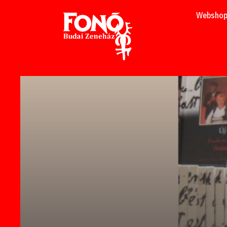
Tovább a tartalomhoz
Websho