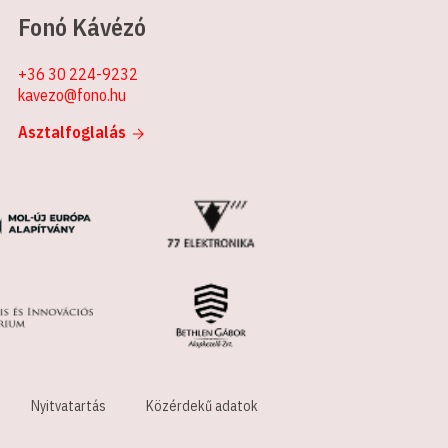
Fonó Kávézó
+36 30 224-9232
kavezo@fono.hu
Asztalfoglalás
Nyitvatartás
Közérdekű adatok