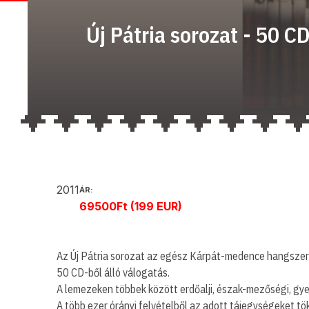
Új Pátria sorozat - 50 
2011
ÁR:
69500Ft (199 EUR)
Az Új Pátria sorozat az egész Kárpát-medence hangszere
50 CD-ből álló válogatás.
A lemezeken többek között erdőalji, észak-mezőségi, gyerg
A több ezer órányi felvételből az adott tájegységeket t