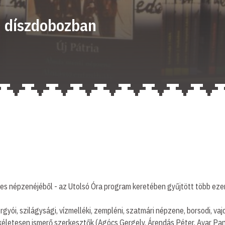
CD díszdobozban
s népzenéjéből - az Utolsó Óra program keretében gyűjtött több ezer 
yói, szilágysági, vízmelléki, zempléni, szatmári népzene, borsodi, va
ökéletesen ismerő szerkesztők (Agócs Gergely, Árendás Péter, Avar Pan