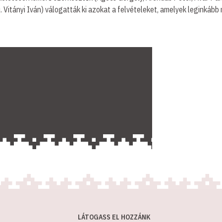
fj. Vitányi Iván) válogatták ki azokat a felvételeket, amelyek legink
LÁTOGASS EL HOZZÁNK