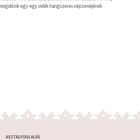
ább megidézik egy-egy vidék hangszeres népzenéjének
ASZTALFOGLALÁS