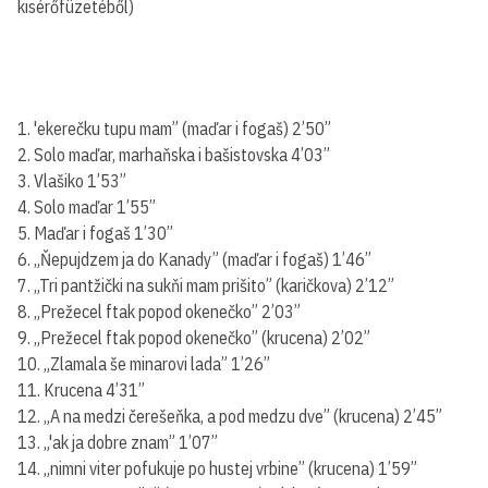
kisérőfüzetéből)
1. 'ekerečku tupu mam” (maďar i fogaš) 2’50”
2. Solo maďar, marhaňska i bašistovska 4’03”
3. Vlašiko 1’53”
4. Solo maďar 1’55”
5. Maďar i fogaš 1’30”
6. „Ňepujdzem ja do Kanady” (maďar i fogaš) 1’46”
7. „Tri pantžički na sukňi mam prišito” (karičkova) 2’12”
8. „Prežecel ftak popod okenečko” 2’03”
9. „Prežecel ftak popod okenečko” (krucena) 2’02”
10. „Zlamala še minarovi lada” 1’26”
11. Krucena 4’31”
12. „A na medzi čerešeňka, a pod medzu dve” (krucena) 2’45”
13. „'ak ja dobre znam” 1’07”
14. „nimni viter pofukuje po hustej vrbine” (krucena) 1’59”