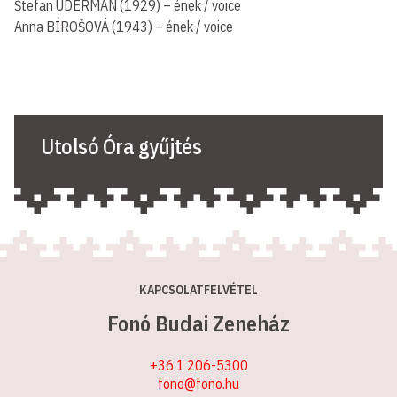
Štefan ÚDERMAN (1929) – ének / voice
Anna BÍROŠOVÁ (1943) – ének / voice
Utolsó Óra gyűjtés
KAPCSOLATFELVÉTEL
Fonó Budai Zeneház
+36 1 206-5300
fono@fono.hu