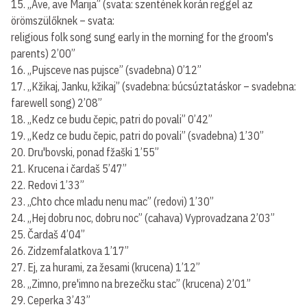
15. „Ave, ave Marija” (svata: szentének korán reggel az
örömszülőknek – svata:
religious folk song sung early in the morning for the groom's
parents) 2’00”
16. „Pujsceve nas pujsce” (svadebna) 0’12”
17. „Kžikaj, Janku, kžikaj” (svadebna: búcsúztatáskor – svadebna:
farewell song) 2’08”
18. „Kedz ce budu čepic, patri do povali” 0’42”
19. „Kedz ce budu čepic, patri do povali” (svadebna) 1’30”
20. Dru'bovski, ponad fžaški 1’55”
21. Krucena i čardaš 5’47”
22. Redovi 1’33”
23. „Chto chce mladu nenu mac” (redovi) 1’30”
24. „Hej dobru noc, dobru noc” (cahava) Vyprovadzana 2’03”
25. Čardaš 4’04”
26. Zidzemfalatkova 1’17”
27. Ej, za hurami, za žesami (krucena) 1’12”
28. „Zimno, pre'imno na brezečku stac” (krucena) 2’01”
29. Ceperka 3’43”