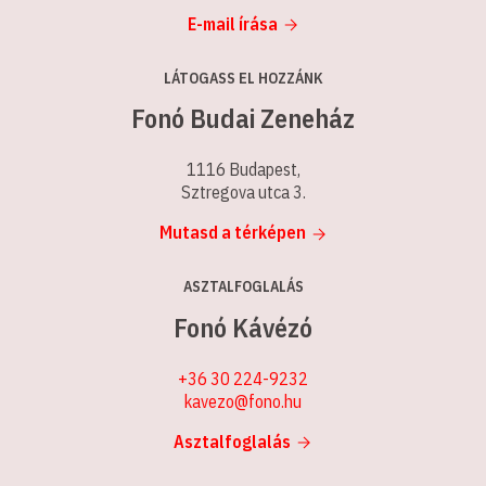
E-mail írása
LÁTOGASS EL HOZZÁNK
Fonó Budai Zeneház
1116 Budapest,
Sztregova utca 3.
Mutasd a térképen
ASZTALFOGLALÁS
Fonó Kávézó
+36 30 224-9232
kavezo@fono.hu
Asztalfoglalás