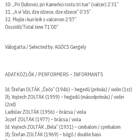
30. „Pri Dubovici, pri Kameňici rostu tri tue” (valcer) 2’31”
31. „A vi 'idzi, dze idzece, dze idzece” 0’35”
32. Mojše i kuri krik s valcerom 2’57”
Összidő/Total time 71’00”
Válogatta / Selected by: AGÓCS Gergely
ADATKÖZLŐK / PERFORMERS – INFORMANTS
Id. Štefan OLTÁK „Čečo” (1946) – hegedű (prímás) / violin (1st)
Ifj. Vojtech ZOLTÁK (1959) – hegedű (másodprímás) / violin
(2nd)
Ladislav ZOLTÁK (1956) – brácsa / viola
Jozef ZOLTÁK (1977) – brácsa / viola
Id. Vojtech ZOLTÁK „Bela” (1931) – cimbalom / cymbalom
Ifj. Štefan ZOLTÁK (1969) – bőgő / double bass