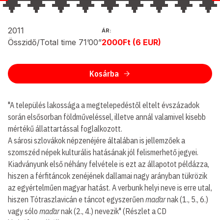
2011
ÁR:
Összidő/Total time 71’00”
2000Ft (6 EUR)
Kosárba
"A település lakossága a megtelepedéstől eltelt évszázadok
során elsősorban földműveléssel, illetve annál valamivel kisebb
mértékű állattartással foglalkozott.
A sárosi szlovákok népzenéjére általában is jellemzőek a
szomszéd népek kulturális hatásának jól felismerhető jegyei.
Kiadványunk első néhány felvétele is ezt az állapotot példázza,
hiszen a férfitáncok zenéjének dallamai nagy arányban tükrözik
az egyértelműen magyar hatást. A verbunk helyi neve is erre utal,
hiszen Tótraszlavicán e táncot egyszerűen
maďar
nak (1., 5., 6.)
vagy sólo
maďar
nak (2., 4.) nevezik" (Részlet a CD