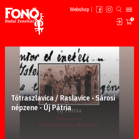
Tovább a tartalomhoz
Webshop
0
Tótraszlavica / Raslavice - Sárosi
népzene - Új Pátria