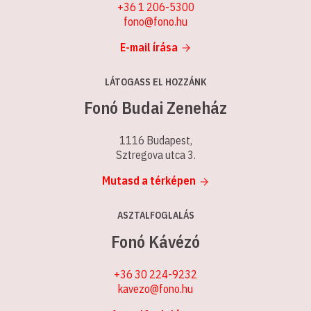
+36 1 206-5300
fono@fono.hu
E-mail írása
LÁTOGASS EL HOZZÁNK
Fonó Budai Zeneház
1116 Budapest,
Sztregova utca 3.
Mutasd a térképen
ASZTALFOGLALÁS
Fonó Kávézó
+36 30 224-9232
kavezo@fono.hu