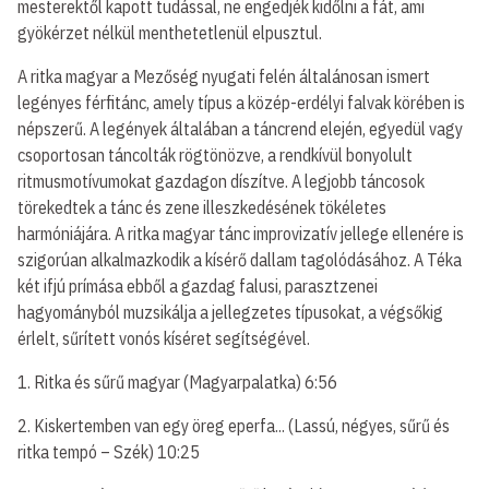
mesterektől kapott tudással, ne engedjék kidőlni a fát, ami
gyökérzet nélkül menthetetlenül elpusztul.
A ritka magyar a Mezőség nyugati felén általánosan ismert
legényes férfitánc, amely típus a közép-erdélyi falvak körében is
népszerű. A legények általában a táncrend elején, egyedül vagy
csoportosan táncolták rögtönözve, a rendkívül bonyolult
ritmusmotívumokat gazdagon díszítve. A legjobb táncosok
törekedtek a tánc és zene illeszkedésének tökéletes
harmóniájára. A ritka magyar tánc improvizatív jellege ellenére is
szigorúan alkalmazkodik a kísérő dallam tagolódásához. A Téka
két ifjú prímása ebből a gazdag falusi, parasztzenei
hagyományból muzsikálja a jellegzetes típusokat, a végsőkig
érlelt, sűrített vonós kíséret segítségével.
1. Ritka és sűrű magyar (Magyarpalatka) 6:56
2. Kiskertemben van egy öreg eperfa... (Lassú, négyes, sűrű és
ritka tempó – Szék) 10:25