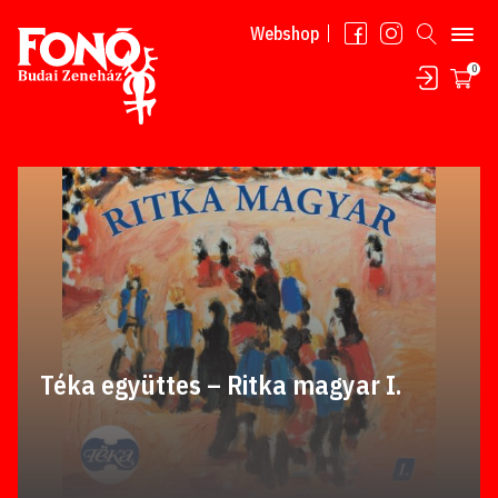
Tovább a tartalomhoz
Webshop
0
Téka együttes – Ritka magyar I.