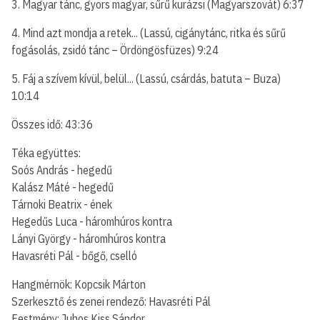
3. Magyar tánc, gyors magyar, sűrű kurázsi (Magyarszovát) 6:37
4. Mind azt mondja a retek... (Lassú, cigánytánc, ritka és sűrű
fogásolás, zsidó tánc – Ördöngösfüzes) 9:24
5. Fáj a szívem kívül, belül... (Lassú, csárdás, batuta – Buza)
10:14
Összes idő: 43:36
Téka együttes:
Soós András - hegedű
Kalász Máté - hegedű
Tárnoki Beatrix - ének
Hegedűs Luca - háromhúros kontra
Lányi György - háromhúros kontra
Havasréti Pál - bőgő, cselló
Hangmérnök: Kopcsik Márton
Szerkesztő és zenei rendező: Havasréti Pál
Festmény: Juhos Kiss Sándor