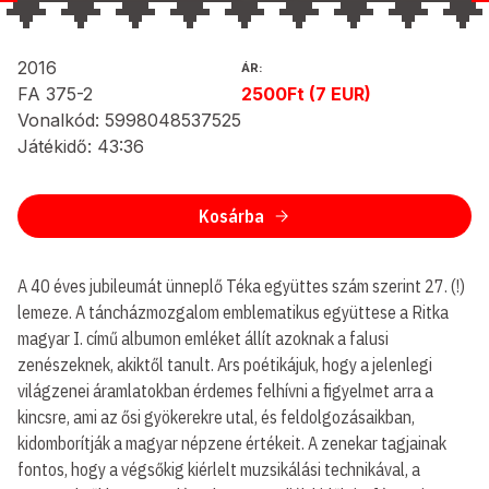
2016
ÁR:
FA 375-2
2500Ft (7 EUR)
Vonalkód: 5998048537525
Játékidő: 43:36
Kosárba
A 40 éves jubileumát ünneplő Téka együttes szám szerint 27. (!)
lemeze. A táncházmozgalom emblematikus együttese a Ritka
magyar I. című albumon emléket állít azoknak a falusi
zenészeknek, akiktől tanult. Ars poétikájuk, hogy a jelenlegi
világzenei áramlatokban érdemes felhívni a figyelmet arra a
kincsre, ami az ősi gyökerekre utal, és feldolgozásaikban,
kidomborítják a magyar népzene értékeit. A zenekar tagjainak
fontos, hogy a végsőkig kiérlelt muzsikálási technikával, a