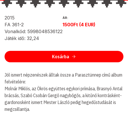
2015
ÁR:
FA 361-2
1500Ft (4 EUR)
Vonalkód: 5998048536122
Játék idő: 32,24
Kosárba
Jól ismert népzenészek álltak össze a Parasztünnep című album
felvételére:
Molnár Miklós, az Ökrös együttes egykori prímása, Brasnyó Antal
brácsás, Szabó Csobán Gergő nagybőgős, a kitűnő kontrásként-
gardonosként ismert Mester László pedig hegedűstudását is
megcsillantja.