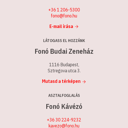
+36 1 206-5300
fono@fono.hu
E-mail írása
LÁTOGASS EL HOZZÁNK
Fonó Budai Zeneház
1116 Budapest,
Sztregova utca 3.
Mutasd a térképen
ASZTALFOGLALÁS
Fonó Kávézó
+36 30 224-9232
kavezo@fono.hu