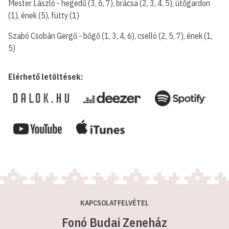
Mester László - hegedű (3, 6, 7), brácsa (2, 3, 4, 5), ütőgardon
(1), ének (5), fütty (1)
Szabó Csobán Gergő - bőgő (1, 3, 4, 6), cselló (2, 5, 7), ének (1,
5)
Elérhető letöltések:
KAPCSOLATFELVÉTEL
Fonó Budai Zeneház