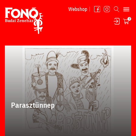
Tovább a tartalomhoz
Webshop
0
Parasztünnep