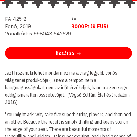
FA 425-2
ÁR:
Fonó, 2019
3000Ft (9 EUR)
Vonalkód: 5 998048 542529
Kosárba
„azt hiszem, ki lehet mondani: ez ma a világ legjobb vonós
világzenei produkciója (...) nem a tempót, nem a
hangmagasságokat, nem az időt érzékeljük, hanem a zene egy
eddig ismeretlen összetevőjét.” (Végső Zoltán, Élet és Irodalom
2018)
"You might ask, why take five superb string players, and than add
an other. Because the result is simply thrilling and keeps you on
the edge of your seat. There are beautiful moments of
tranquillity and lyricism... It is super exciting, and I had a sense of