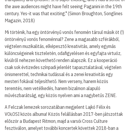
the awe audiences might have felt seeing Paganini in the 19th
century. Yes-it was that exciting." (Simon Broughton, Songlines
Magazin, 2018)
Mi történik, ha egy öntörvényű vonós fenomén társul másik öt (!)
öntörvényű vonós fenoménnal? Zene a magasabb szférákból,
végtelen muzikalitás, elképesztő kreativitás, amely egymás
különcségeinek tiszteletén, odafigyelésen és egyfajta virtuóz,
kívülről nehezen követhető renden alapszik. Ez a kooperáció
csak sok évtizedes színpadi jelenlét tapasztalatával, végtelen
önismerettel, technikai tudással és a zenei kreativitás egy
mesteri fokával teljesíthető. Nem verseny, hanem közös
teremtés, nem vetélkedés, hanem bizalmon alapuló
művészbarátság, egy közös nyelven ami a nagybetűs ZENE.
A Felczak lemezek sorozatában megjelent Lajkó Félix és
VOŁOSI közös albuma! Közös felállásban 2017-ben játszottak
először a Budapest Ritmon, majd a varsói Cross Culture
fesztiválon, amelyet további koncertek követtek 2018-ban a