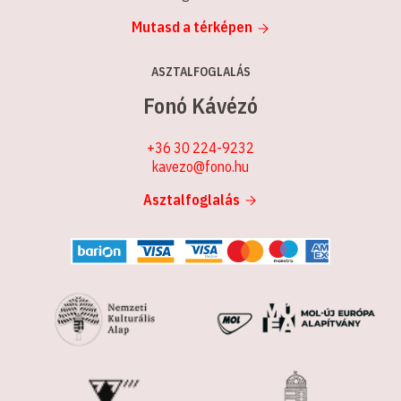
Mutasd a térképen
ASZTALFOGLALÁS
Fonó Kávézó
+36 30 224-9232
kavezo@fono.hu
Asztalfoglalás