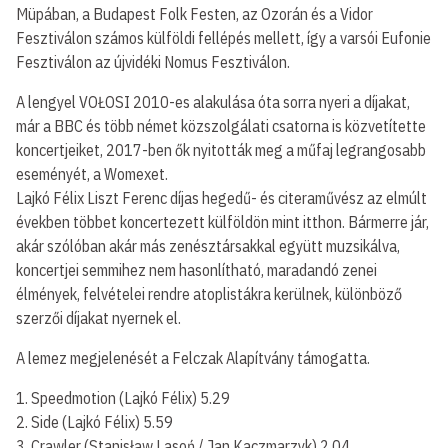
Müpában, a Budapest Folk Festen, az Ozorán és a Vidor
Fesztiválon számos külföldi fellépés mellett, így a varsói Eufonie
Fesztiválon az újvidéki Nomus Fesztiválon.
A lengyel VOŁOSI 2010-es alakulása óta sorra nyeri a díjakat,
már a BBC és több német közszolgálati csatorna is közvetítette
koncertjeiket, 2017-ben ők nyitották meg a műfaj legrangosabb
eseményét, a Womexet.
Lajkó Félix Liszt Ferenc díjas hegedű- és citeraművész az elmúlt
években többet koncertezett külföldön mint itthon. Bármerre jár,
akár szólóban akár más zenésztársakkal együtt muzsikálva,
koncertjei semmihez nem hasonlítható, maradandó zenei
élmények, felvételei rendre atoplistákra kerülnek, különböző
szerzői díjakat nyernek el.
A lemez megjelenését a Felczak Alapítvány támogatta.
1. Speedmotion (Lajkó Félix) 5.29
2. Side (Lajkó Félix) 5.59
3. Crawler (Stanisław Lasoń / Jan Kaczmarzyk) 2.04