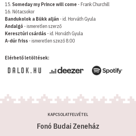
15.
Someday my Prince will come
- Frank Churchill
16. Nótacsokor
Bandukolok a Bükk alján
- id. Horváth Gyula
Andalgó
- ismeretlen szerző
Keresztúri csárdás
- id. Horváth Gyula
A-dúr friss
- ismeretlen szező 8:00
Elérhető letöltések:
KAPCSOLATFELVÉTEL
Fonó Budai Zeneház