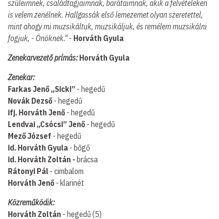
szüleimnek, családtagjaimnak, barátaimnak, akik a felvételeken
is velem zenélnek. Hallgassák első lemezemet olyan szeretettel,
mint ahogy mi muzsikáltuk, muzsikáljuk, és remélem muzsikálni
fogjuk, - Önöknek."
-
Horváth Gyula
Zenekarvezető prímás:
Horváth Gyula
Zenekar:
Farkas Jenő „Sicki”
- hegedű
Novák Dezső
- hegedű
ifj. Horváth Jenő
- hegedű
Lendvai „Csócsi” Jenő
- hegedű
Mező József
- hegedű
id. Horváth Gyula
- bőgő
id. Horváth Zoltán -
brácsa
Rátonyi Pál
- cimbalom
Horváth Jenő
- klarinét
Közreműködik:
Horváth Zoltán
- hegedű (5)