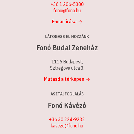
+36 1 206-5300
fono@fono.hu
E-mail írása
LÁTOGASS EL HOZZÁNK
Fonó Budai Zeneház
1116 Budapest,
Sztregova utca 3.
Mutasd a térképen
ASZTALFOGLALÁS
Fonó Kávézó
+36 30 224-9232
kavezo@fono.hu