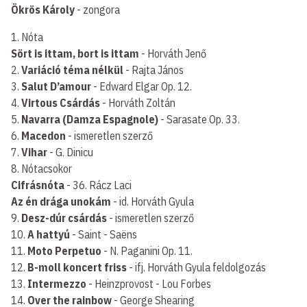
Ökrös Károly
- zongora
1. Nóta
Sört is ittam, bort is ittam
- Horváth Jenő
2.
Variáció téma nélkül
- Rajta János
3.
Salut D’amour
- Edward Elgar Op. 12.
4.
Virtous Csárdás
- Horváth Zoltán
5.
Navarra (Damza Espagnole)
- Sarasate Op. 33.
6.
Macedon
- ismeretlen szerző
7.
Vihar
- G. Dinicu
8. Nótacsokor
Cifrásnóta
- 36. Rácz Laci
Az én drága unokám
- id. Horváth Gyula
9.
Desz-dúr csárdás
- ismeretlen szerző
10.
A hattyú
- Saint - Saëns
11.
Moto Perpetuo
- N. Paganini Op. 11.
12.
B-moll koncert friss
- ifj. Horváth Gyula feldolgozás
13.
Intermezzo
- Heinzprovost - Lou Forbes
14.
Over the rainbow
- George Shearing