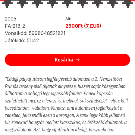
2005
ÁR:
FA-218-2
2500Ft (7 EUR)
Vonalkód: 5998048521821
Játékidő: 51:42
Kosárba
"Eddigi pályafutásom legfényesebb állomása a 2. Nemzetközi
Prímásverseny első díjának elnyerése, hiszen saját közegemben
állhattam a dobogó legmagasabb fokára. Ennek kapcsán
születhetett meg ez a lemez is, melynek sokszínűségét - előre kell
bocsátanom - vállalom. Mindaz, ami különösen foglalkoztat a
zenében, felcsendül ezen a korongon. A ránk leginkább jellemző
kis zenekari hangzás mellett klasszikus, és örökzöld dallamok is
megszólalnak. Azt, hogy eljuthattam ideáig, köszönhetem