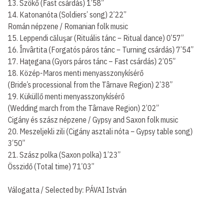
13. Szökő (Fast csárdás) 1’58”
14. Katonanóta (Soldiers’ song) 2’22”
Román népzene / Romanian folk music
15. Leppendi căluşar (Rituális tánc – Ritual dance) 0’57”
16. Învârtita (Forgatós páros tánc – Turning csárdás) 7’54”
17. Haţegana (Gyors páros tánc – Fast csárdás) 2’05”
18. Közép-Maros menti menyasszonykísérő
(Bride’s processional from the Târnave Region) 2’38”
19. Küküllő menti menyasszonykísérő
(Wedding march from the Târnave Region) 2’02”
Cigány és szász népzene / Gypsy and Saxon folk music
20. Meszeljekli zili (Cigány asztali nóta – Gypsy table song)
3’50”
21. Szász polka (Saxon polka) 1’23”
Összidő (Total time) 71’03”
Válogatta / Selected by: PÁVAI István