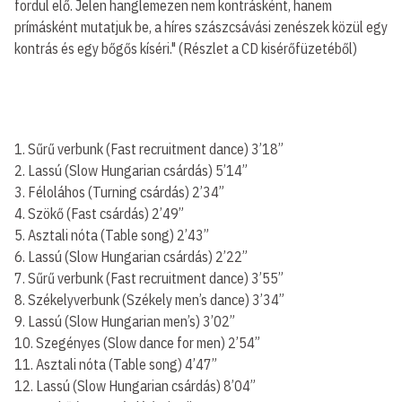
fordul elő. Jelen hanglemezen nem kontrásként, hanem
prímásként mutatjuk be, a híres szászcsávási zenészek közül egy
kontrás és egy bőgős kíséri." (Részlet a CD kisérőfüzetéből)
1. Sűrű verbunk (Fast recruitment dance) 3’18”
2. Lassú (Slow Hungarian csárdás) 5’14”
3. Féloláhos (Turning csárdás) 2’34”
4. Szökő (Fast csárdás) 2’49”
5. Asztali nóta (Table song) 2’43”
6. Lassú (Slow Hungarian csárdás) 2’22”
7. Sűrű verbunk (Fast recruitment dance) 3’55”
8. Székelyverbunk (Székely men’s dance) 3’34”
9. Lassú (Slow Hungarian men’s) 3’02”
10. Szegényes (Slow dance for men) 2’54”
11. Asztali nóta (Table song) 4’47”
12. Lassú (Slow Hungarian csárdás) 8’04”