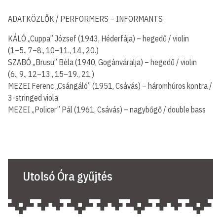
ADATKÖZLŐK / PERFORMERS – INFORMANTS
KÁLÓ „Cuppa” József (1943, Héderfája) – hegedű / violin
(1–5., 7–8., 10–11., 14., 20.)
SZABÓ „Brusu” Béla (1940, Gogánváralja) – hegedű / violin
(6., 9., 12–13., 15–19., 21.)
MEZEI Ferenc „Csángáló” (1951, Csávás) – háromhúros kontra /
3-stringed viola
MEZEI „Policer” Pál (1961, Csávás) – nagybőgő / double bass
Utolsó Óra gyűjtés