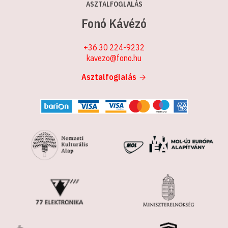
ASZTALFOGLALÁS
Fonó Kávézó
+36 30 224-9232
kavezo@fono.hu
Asztalfoglalás