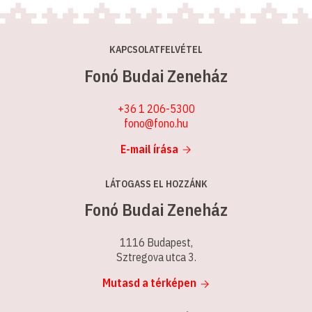
KAPCSOLATFELVÉTEL
Fonó Budai Zeneház
+36 1 206-5300
fono@fono.hu
E-mail írása
LÁTOGASS EL HOZZÁNK
Fonó Budai Zeneház
1116 Budapest,
Sztregova utca 3.
Mutasd a térképen