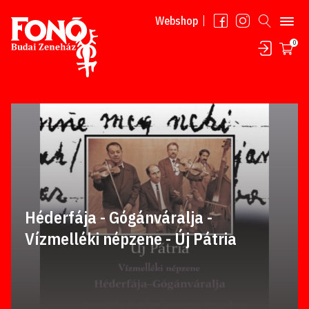
Tovább a tartalomhoz
Webshop
0
Héderfája - Gógánváralja -
Vízmelléki népzene - Új Pátria