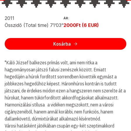
2011
ÁR:
Összidő (Total time) 71’03”
2000Ft (6 EUR)
Kosárba
"Káló József balkezes prímás volt, ami nem ritka a
hagyományosan játszó falusi zenészek között. Emiatt
hegedűjén a húrok fordított sorrendben követték egymást a
jobbkezes hegedűhöz képest. Háromhúros kontrán is tudott
játszani, de érdekes módon ezen a hangszeren nem szerelte át a
húrokat, hanem tükörfordított akkordfogásokat alkalmazott.
Harmonizálási stílusa a vidéken megszokott, nem a városi
cigányzenéből, hanem annál korábbi, nem funkciós, hanem
dallamkövető, dúrmixtúrákat alkalmazó kíséretmód.
Városi hatásként játékában csupán egy-két szeptimakkord