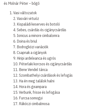
és Molnár Péter – bőgő
Vasi változatok
2. Vasvári virtuóz
3. Kispaládi keserves és botoló
4. Sebes, csárdás és cigánycsárdás
5. Ionicus a minore cimbalomra
6. Doina és briul
7. Bodrogközi variációk
8. Csapnak a cigányok
9. Hiripi ardeleanca és ugrós
10. Péterlaki korcsos és cigánycsárdás
11. Bene Vendel tánca
12. Szombathelyi csárdások és lefogás
13. Ha én meg találok halni
14. Hora és geampara
15. Verbunk, frisse és lefogása
16. Furcsa somogyi
17. Rákóczi cimbalmosa