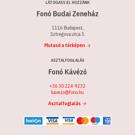
LÁTOGASS EL HOZZÁNK
Fonó Budai Zeneház
1116 Budapest,
Sztregova utca 3.
Mutasd a térképen
ASZTALFOGLALÁS
Fonó Kávézó
+36 30 224-9232
kavezo@fono.hu
Asztalfoglalás