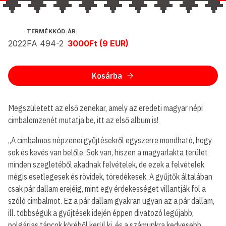
KIADÓ
TERMÉKKÓD:
ÁR:
2022
FA 494-2
3000Ft (9 EUR)
ÉS
KIADÁS
ÉVE:
Kosárba
Megszületett az első zenekar, amely az eredeti magyar népi
cimbalomzenét mutatja be, itt az első album is!
„A cimbalmos népzenei gyűjtésekről egyszerre mondható, hogy
sok és kevés van belőle. Sok van, hiszen a magyarlakta terület
minden szegletéből akadnak felvételek, de ezek a felvételek
mégis esetlegesek és rövidek, töredékesek. A gyűjtők általában
csak pár dallam erejéig, mint egy érdekességet villantják föl a
szóló cimbalmot. Ez a pár dallam gyakran ugyan az a pár dallam,
ill. többségük a gyűjtések idején éppen divatozó legújabb,
polgárias táncok köréből kerül ki, és a számunkra kedvesebb