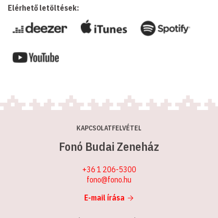
Elérhető letöltések:
KAPCSOLATFELVÉTEL
Fonó Budai Zeneház
+36 1 206-5300
fono@fono.hu
E-mail írása