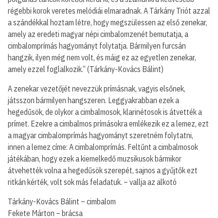
régebbi korok veretes melódiái elmaradnak. A Tárkány Triót azzal
a szándékkal hoztam létre, hogy megszülessen az első zenekar,
amely az eredeti magyar népi cimbalomzenét bemutatja, a
cimbalomprímás hagyományt folytatja. Bármilyen furcsán
hangzik, ilyen még nem volt, és máig ez az egyetlen zenekar,
amely ezzel foglalkozik.” (Tárkány-Kovács Bálint)
A zenekar vezetőjét nevezzük prímásnak, vagyis elsőnek,
játsszon bármilyen hangszeren. Leggyakrabban ezek a
hegedűsök, de olykor a cimbalmosok, klarinétosok is átvették a
prímet. Ezekre a cimbalmos prímásokra emlékezik ez a lemez, ezt
a magyar cimbalomprímás hagyományt szeretném folytatni,
innen a lemez címe: A cimbalomprímás. Feltűnt a cimbalmosok
játékában, hogy ezek a kiemelkedő muzsikusok bármikor
átvehették volna a hegedűsök szerepét, sajnos a gyűjtők ezt
ritkán kérték, volt sok más feladatuk. – vallja az alkotó
Tárkány-Kovács Bálint – cimbalom
Fekete Márton – brácsa