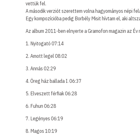
vettük fel.
A második verziót szerettem volna hagyományos népi felá
Egy kompozícióba pedig Borbély Misit hívtam el, aki altsz
Az album 2011-ben elnyerte a Gramofon magazin az Év m
1. Nyitogató 07:14
2. Amott legel 08:02
3. Annás 02:29
4. Öreg ház ballada I. 06:37
5. Elveszett férfiak 06:28
6. Fuhun 06:28
7. Legényes 06:19
8. Magos 10:19