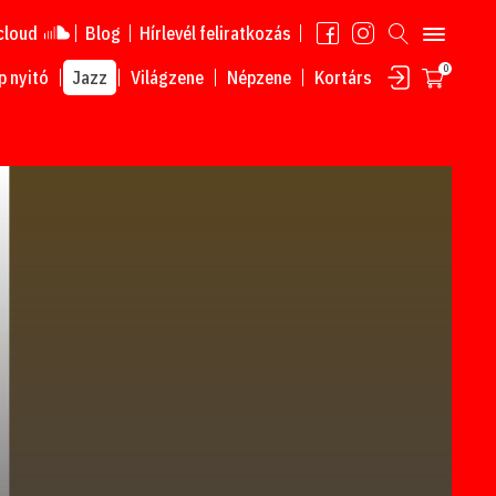
cloud
Blog
Hírlevél feliratkozás
0
 nyitó
Jazz
Világzene
Népzene
Kortárs