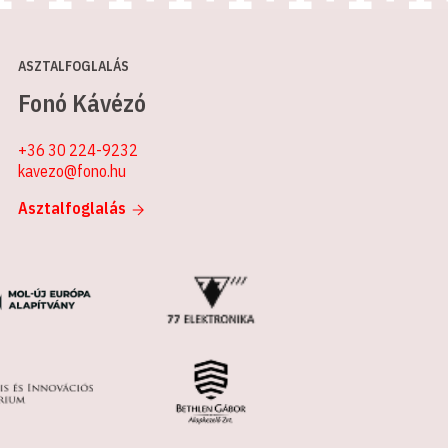
ASZTALFOGLALÁS
Fonó Kávézó
+36 30 224-9232
kavezo@fono.hu
Asztalfoglalás