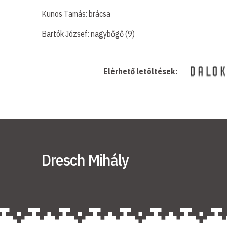
Kunos Tamás: brácsa
Bartók József: nagybőgő (9)
Elérhető letöltések:
Dresch Mihály