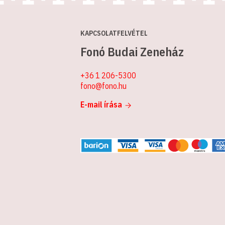
KAPCSOLATFELVÉTEL
Fonó Budai Zeneház
+36 1 206-5300
fono@fono.hu
E-mail írása