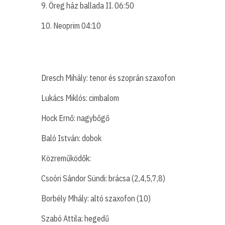
9. Öreg ház ballada II. 06:50
10. Neoprim 04:10
Dresch Mihály: tenor és szoprán szaxofon
Lukács Miklós: cimbalom
Hock Ernő: nagybőgő
Baló István: dobok
Közreműködők:
Csoóri Sándor Sündi: brácsa (2,4,5,7,8)
Borbély Mhály: altó szaxofon (10)
Szabó Attila: hegedű