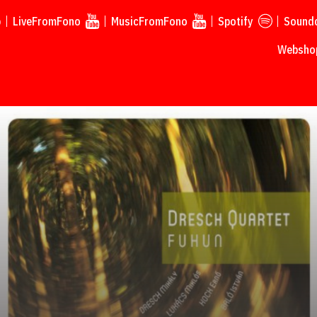
p
LiveFromFono
MusicFromFono
Spotify
Sound
Webshop