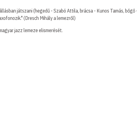
llásban játszani (hegedű - Szabó Attila, brácsa - Kunos Tamás, bőgő -
axofonozik." (Dresch Mihály a lemezről)
agyar jazz lemeze elismerését.