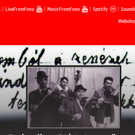
p
LiveFromFono
MusicFromFono
Spotify
Sound
Webshop