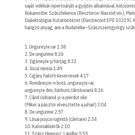
saját vidékük repertoárját a gyűjtés alkalmával, kölcsö
Bukarestbe: Szászlekence (Beszterce-Naszód vm.), Meleg
Dialektológiai Kutatóintézet (Electrecord EPE 03319). A
hangzó anyag, ami a Budatelke–Szászszentgyörgy szűke
1. Ungureşte rar 1:38
2. De ungurime 8:26
3. Ţigăneşte şi hărţag 8:32
4. Jocul miresii 1:49
5. Cigány halotti keservesek 4:17
6. Româneşte-n botă, ungureşte rar,
ungureşte des, bărbunc,târnăveană 8:26
7. Când ciobanul şi-a pierdut oile
(Mikor a pásztor elvesztette a juhait) 3:04
8. De ungurime 2:57
9. Lăsai puşca ruginită (cântare) 2:34
10. Katonakísérők 2:10
11. Szász Himnusz, Ländler 5:55