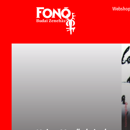
Tovább a tartalomhoz
Websho