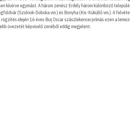
nösen kísérve egymást. A három zenész Erdély három különböző települé
földvár (Szolnok-Doboka vm.) és Bonyha (Kis-Küküllő vm.). A felvéte
 rögzítés idején 16 éves Buţ Oscar szászlekencei prímás ezen a lemez
bb övezetét képviselő zenéből eddig megjelent.