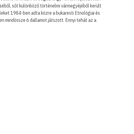
séből, sőt különböző történelmi vármegyéjéből került
leket 1984-ben adta közre a bukaresti Etnológiai és
en mindössze 6 dallamot játszott. Ennyi tehát az a