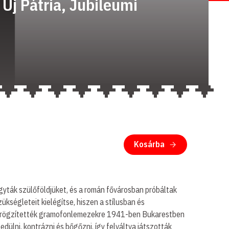
Új Pátria, Jubileumi
Kosárba
gyták szülőföldjüket, és a román fővárosban próbáltak
ükségleteit kielégítse, hiszen a stílusban és
ékát rögzítették gramofonlemezekre 1941-ben Bukarestben
ülni, kontrázni és bőgőzni, így felváltva játszották