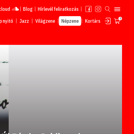
cloud
Blog
Hírlevél feliratkozás
0
 nyitó
Jazz
Világzene
Népzene
Kortárs