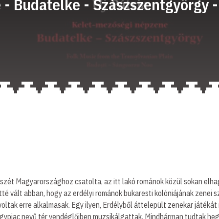
- Budatelke - Szászszentgyörgy - 
szét Magyarországhoz csatolta, az itt lakó románok közül sokan elha
é vált abban, hogy az erdélyi románok bukaresti kolóniájának zenei sz
voltak erre alkalmasak. Egy ilyen, Erdélyből áttelepült zenekar ját
gypiac nevű tér vendéglőiben muzsikálgattak. Mindhárman tudtak heged