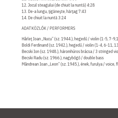
12. Jocul steagului (de chiuit la nuntă) 4:28
13. De-a lungu, ţigăneşte, hărţag 7:43
14. De chiuit la nuntă 3:24
ADATKÖZLŐK / PERFORMERS
Hârleţ Ioan „Nucu” (sz. 1944.), hegedű / violin (1-5, 7-9
Boldi Ferdinand (sz. 1942.), hegedű / violin (1-4, 6-11, 1
Becski Ion (sz. 1948.), háromhúros brácsa / 3 stringed vi
Becski Radu (sz. 1966.), nagybőgő / double bass
Mândrean Ioan „Leon” (sz. 1945.), ének, furulya / voice, f