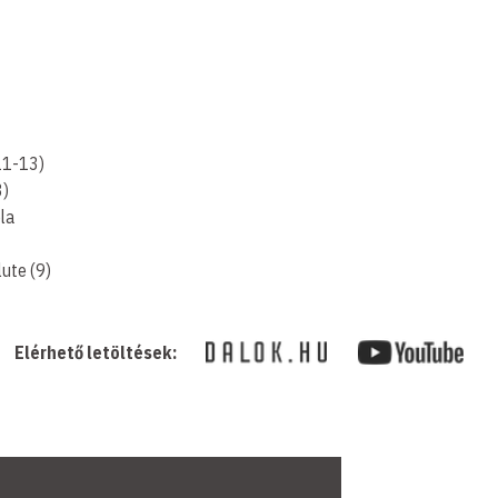
,11-13)
3)
ola
lute (9)
Elérhető letöltések: