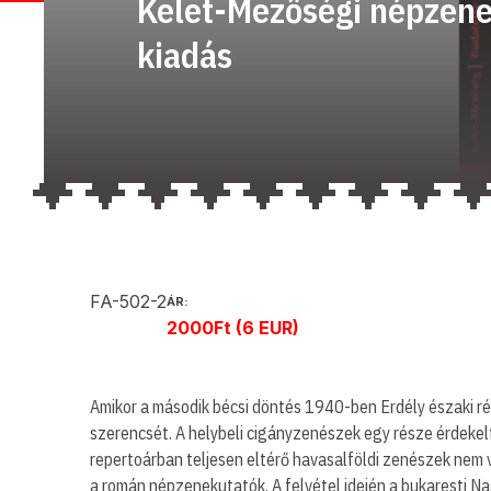
Kelet-Mezőségi népzene 
kiadás
FA-502-2
ÁR:
2000Ft (6 EUR)
Amikor a második bécsi döntés 1940-ben Erdély északi ré
szerencsét. A helybeli cigányzenészek egy része érdekeltt
repertoárban teljesen eltérő havasalföldi zenészek nem 
a román népzenekutatók. A felvétel idején a bukaresti Na