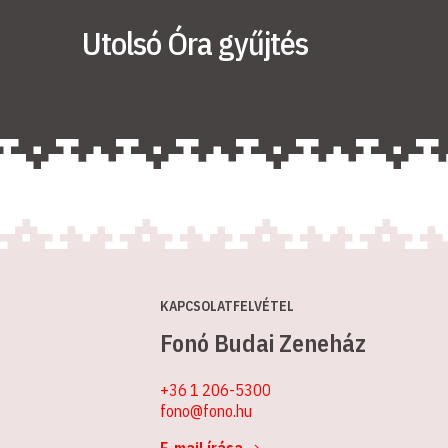
Utolsó Óra gyűjtés
KAPCSOLATFELVÉTEL
Fonó Budai Zeneház
+36 1 206-5300
fono@fono.hu