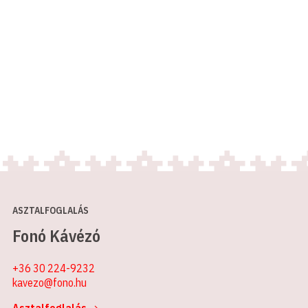
ASZTALFOGLALÁS
Fonó Kávézó
+36 30 224-9232
kavezo@fono.hu