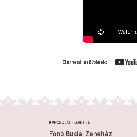
Elérhető letöltések:
KAPCSOLATFELVÉTEL
Fonó Budai Zeneház