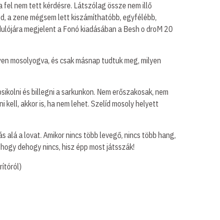
 fel nem tett kérdésre. Látszólag össze nem illő
zed, a zene mégsem lett kiszámíthatóbb, egyfélébb,
rdulójára megjelent a Fonó kiadásában a Besh o droM 20
rényen mosolyogva, és csak másnap tudtuk meg, milyen
sikolni és billegni a sarkunkon. Nem erőszakosak, nem
kell, akkor is, ha nem lehet. Szelíd mosoly helyett
alá a lovat. Amikor nincs több levegő, nincs több hang,
, hogy dehogy nincs, hisz épp most játsszák!
ítóról)