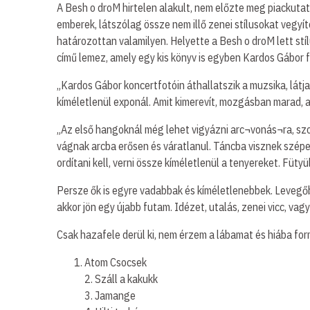
A Besh o droM hirtelen alakult, nem előzte meg piackutat
emberek, látszólag össze nem illő zenei stílusokat vegyí
határozottan valamilyen. Helyette a Besh o droM lett st
című lemez, amely egy kis könyv is egyben Kardos Gábor f
„Kardos Gábor koncertfotóin áthallatszik a muzsika, látja
kíméletlenül exponál. Amit kimerevít, mozgásban marad, 
„Az első hangoknál még lehet vigyázni arc¬vonás¬ra, szo
vágnak arcba erősen és váratlanul. Táncba visznek szépen,
ordítani kell, verni össze kíméletlenül a tenyereket. Fütyü
Persze ők is egyre vadabbak és kíméletlenebbek. Levegőb
akkor jön egy újabb futam. Idézet, utalás, zenei vicc, vag
Csak hazafele derül ki, nem érzem a lábamat és hiába form
Atom Csocsek
2. Száll a kakukk
3. Jamange