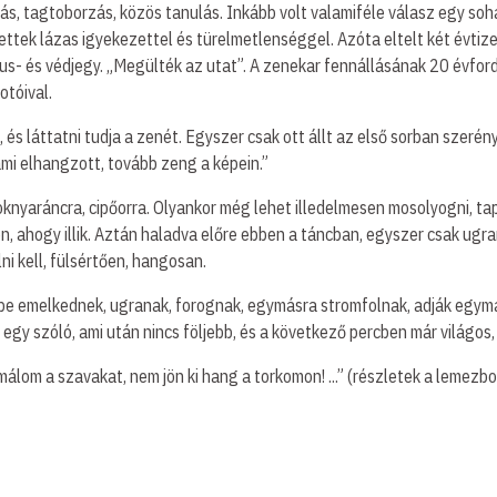
ás, tagtoborzás, közös tanulás. Inkább volt valamiféle válasz egy soha
tettek lázas igyekezettel és türelmetlenséggel. Azóta eltelt két évti
ílus- és védjegy. „Megülték az utat”. A zenekar fennállásának 20 évfo
otóival.
, és láttatni tudja a zenét. Egyszer csak ott állt az első sorban sze
ami elhangzott, tovább zeng a képein.”
knyaráncra, cipőorra. Olyankor még lehet illedelmesen mosolyogni, tap
 ahogy illik. Aztán haladva előre ebben a táncban, egyszer csak ugrani 
lni kell, fülsértően, hangosan.
e emelkednek, ugranak, forognak, egymásra stromfolnak, adják egymás 
y egy szóló, ami után nincs följebb, és a következő percben már világos
álom a szavakat, nem jön ki hang a torkomon! ...” (részletek a lemezbor