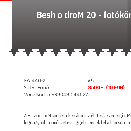
Besh o droM 20 - fotókö
FA 446-2
ÁR:
2019, Fonó
3500Ft (10 EUR)
Vonalkód: 5 998048 544622
A Besh o droM koncerteken árad az életerő és energia. Mie
legnagyobb természetességgel mennek fel a lépcsőn, mi