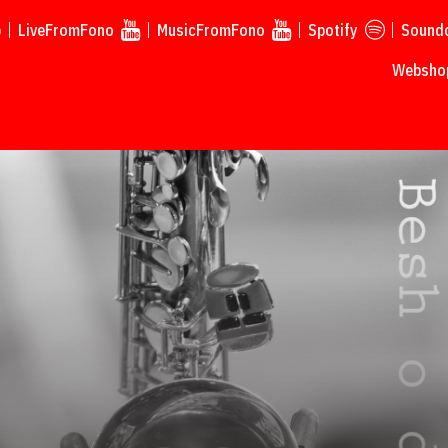
p
LiveFromFono
MusicFromFono
Spotify
Sound
Webshop