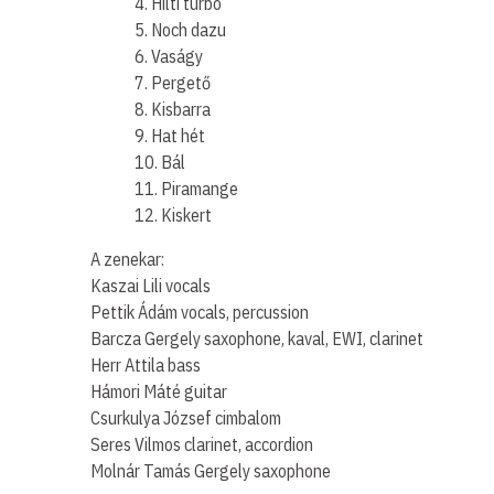
4. Hilti turbó
5. Noch dazu
6. Vaságy
7. Pergető
8. Kisbarra
9. Hat hét
10. Bál
11. Piramange
12. Kiskert
A zenekar:
Kaszai Lili vocals
Pettik Ádám vocals, percussion
Barcza Gergely saxophone, kaval, EWI, clarinet
Herr Attila bass
Hámori Máté guitar
Csurkulya József cimbalom
Seres Vilmos clarinet, accordion
Molnár Tamás Gergely saxophone