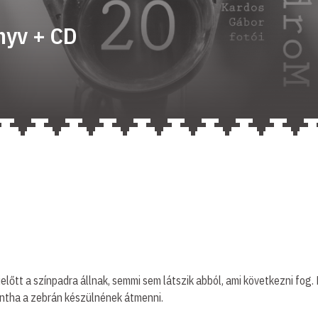
nyv + CD
lőtt a színpadra állnak, semmi sem látszik abból, ami következni fog. N
ntha a zebrán készülnének átmenni.