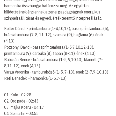
harmonika összhangja határozza meg. Az együttes
küldetésének érzi ennek a zenei gazdagságnak energikus
színpadraállítását és egyedi, értékteremtő interpretálását.
Koller Dániel - prímtambura (1-4,10,13), basszprímtambura (5),
brácsatambura (7-8, 11-12), szamica (9), baglama (6), ének
(4,13)
Pozsonyi Dávid - basszprímtambura (1-5,7,10,12-13),
prímtambura (9), darbuka (8), tapan (8-11), ének (4,13)
Babcsán Bence - brácsatambura (1-5, 9,10,13), klarinét (7-
8,11-12), ének (4,13)
Varga Veronika - tamburabőgő (1-5, 7-13), ének (2-7,9-10,13)
Réti Benedek - harmonika (1-5,7-13)
01. Kolo - 02:28
02. Oro pade - 02:43
03. Majka Kceru - 04:17
04. Semartin - 03:55