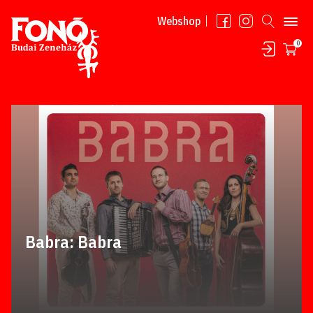
Tovább a tartalomhoz
Webshop
0
Babra: Babra