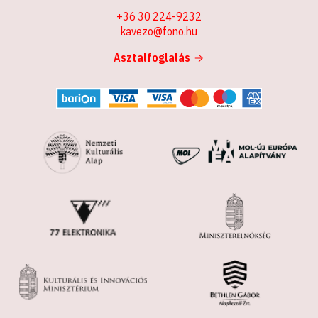
+36 30 224-9232
kavezo@fono.hu
Asztalfoglalás