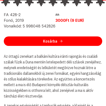
FA 428-2
ÁR:
Fonó, 2019
3000Ft (9 EUR)
Vonalkód: 5 998048 542826
Kosárba
Az öttagú zenekart a balkáni kultúra iránti rajongás és családi
szálak fűzik a Duna mentén letelepedett déli szlávok zenéjéhez,
melynek eredetiségét és lelkületét megőrizve hoznak létre a
tradícionális dallamokból új zenei formákat, egyéni hangzásvilág
és stílus kialakítására törekedve. Az együttes a koncertezés
mellett a ma is élő Budapest környéki délszláv kulturális
közösségekben is otthonra lelt, ahol zenéjével a ma is aktív
táncházi élet résztvevője.
A zenekar egyéniségét a tamburák egysége, a klarinét és a