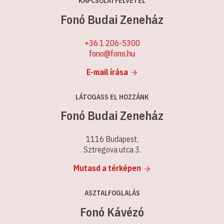
KAPCSOLATFELVÉTEL
Fonó Budai Zeneház
+36 1 206-5300
fono@fono.hu
E-mail írása
LÁTOGASS EL HOZZÁNK
Fonó Budai Zeneház
1116 Budapest,
Sztregova utca 3.
Mutasd a térképen
ASZTALFOGLALÁS
Fonó Kávézó