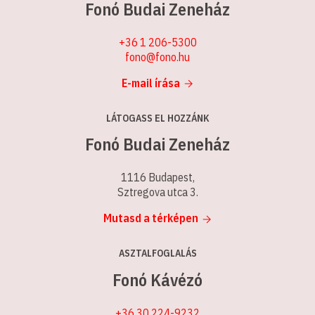
Fonó Budai Zeneház
+36 1 206-5300
fono@fono.hu
E-mail írása
LÁTOGASS EL HOZZÁNK
Fonó Budai Zeneház
1116 Budapest,
Sztregova utca 3.
Mutasd a térképen
ASZTALFOGLALÁS
Fonó Kávézó
+36 30 224-9232