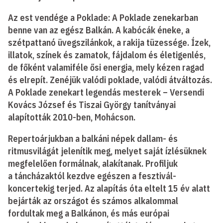
Az est vendége a Poklade: A Poklade zenekarban
benne van az egész Balkán. A kabócák éneke, a
szétpattanó üvegszilánkok, a rakija tüzessége. Ízek,
illatok, színek és zamatok, fájdalom és életigenlés,
de főként valamiféle ősi energia, mely kézen ragad
és elrepít. Zenéjük valódi poklade, valódi átváltozás.
A Poklade zenekart legendás mesterek – Versendi
Kovács József és Tiszai György tanítványai
alapították 2010-ben, Mohácson.
Repertoárjukban a balkáni népek dallam- és
ritmusvilágát jelenítik meg, melyet saját ízlésüknek
megfelelően formálnak, alakítanak. Profiljuk
a táncházaktól kezdve egészen a fesztivál-
koncertekig terjed. Az alapítás óta eltelt 15 év alatt
bejárták az országot és számos alkalommal
fordultak meg a Balkánon, és más európai