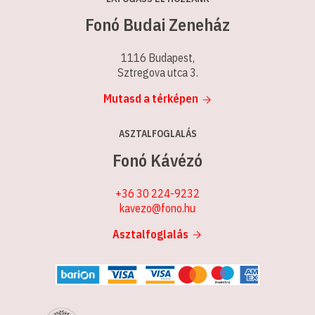
Fonó Budai Zeneház
1116 Budapest,
Sztregova utca 3.
Mutasd a térképen
ASZTALFOGLALÁS
Fonó Kávézó
+36 30 224-9232
kavezo@fono.hu
Asztalfoglalás