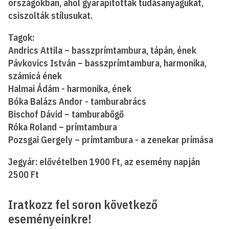
országokban, ahol gyarapították tudásanyagukat,
csiszolták stílusukat.
Tagok:
Andrics Attila – basszprímtambura, tápán, ének
Pávkovics István – basszprímtambura, harmonika,
számicá ének
Halmai Ádám - harmonika, ének
Bóka Balázs Andor - tamburabrács
Bischof Dávid – tamburabőgő
Róka Roland – prímtambura
Pozsgai Gergely – prímtambura - a zenekar prímása
Jegyár: elővételben 1900 Ft, az esemény napján
2500 Ft
Iratkozz fel soron következő
eseményeinkre!