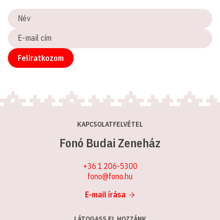
Név
E-
mail
cím
Feliratkozom
KAPCSOLATFELVÉTEL
Fonó Budai Zeneház
+36 1 206-5300
fono@fono.hu
E-mail írása
LÁTOGASS EL HOZZÁNK