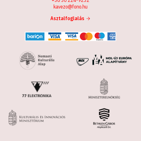
kavezo@fono.hu
Asztalfoglalás