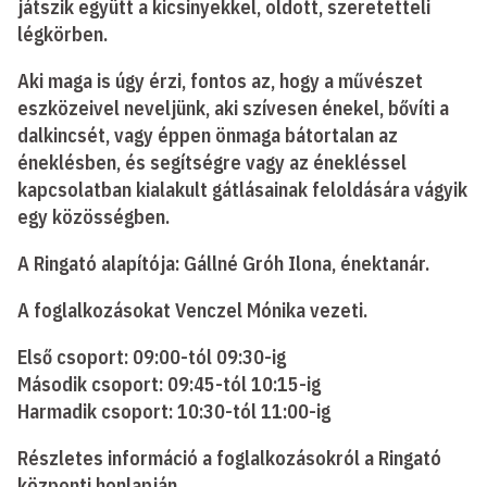
játszik együtt a kicsinyekkel, oldott, szeretetteli
légkörben.
Aki maga is úgy érzi, fontos az, hogy a művészet
eszközeivel neveljünk, aki szívesen énekel, bővíti a
dalkincsét, vagy éppen önmaga bátortalan az
éneklésben, és segítségre vagy az énekléssel
kapcsolatban kialakult gátlásainak feloldására vágyik
egy közösségben.
A Ringató alapítója: Gállné Gróh Ilona, énektanár.
A foglalkozásokat Venczel Mónika vezeti.
Első csoport: 09:00-tól 09:30-ig
Második csoport: 09:45-tól 10:15-ig
Harmadik csoport: 10:30-tól 11:00-ig
Részletes információ a foglalkozásokról a Ringató
központi honlapján.