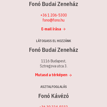
Fonó Budai Zeneház
+36 1 206-5300
fono@fono.hu
E-mail írása
LÁTOGASS EL HOZZÁNK
Fonó Budai Zeneház
1116 Budapest,
Sztregova utca 3.
Mutasd a térképen
ASZTALFOGLALÁS
Fonó Kávézó
+36 30 224-9232