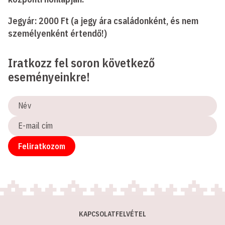
Jegyár: 2000 Ft (a jegy ára családonként, és nem
személyenként értendő!)
Iratkozz fel soron következő
eseményeinkre!
Név
E-
mail
cím
Feliratkozom
KAPCSOLATFELVÉTEL