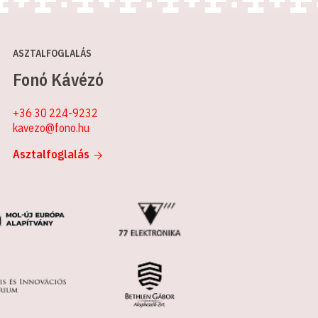
ASZTALFOGLALÁS
Fonó Kávézó
+36 30 224-9232
kavezo@fono.hu
Asztalfoglalás