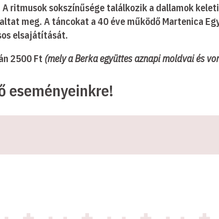
 A ritmusok sokszínűsége találkozik a dallamok kelet
altat meg. A táncokat a 40 éve működő Martenica Együ
os elsajátítását.
ján 2500 Ft
(mely a Berka együttes aznapi moldvai és vo
ző eseményeinkre!