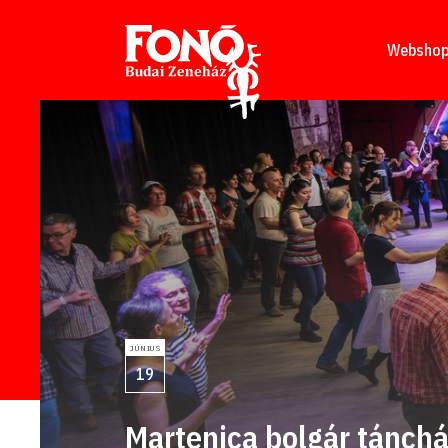
Tovább a tartalomhoz
Websho
JÚNIUS
19
Martenica bolgár tánch