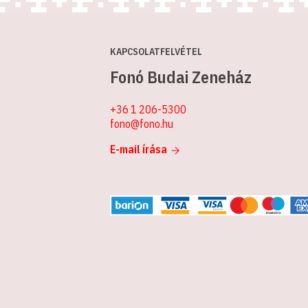
KAPCSOLATFELVÉTEL
Fonó Budai Zeneház
+36 1 206-5300
fono@fono.hu
E-mail írása