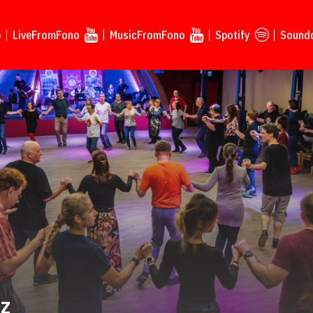
p
LiveFromFono
MusicFromFono
Spotify
Sound
áz