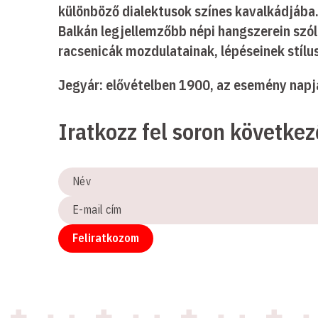
különböző dialektusok színes kavalkádjába.
Balkán legjellemzőbb népi hangszerein szól
racsenicák mozdulatainak, lépéseinek stílus
Jegyár: elővételben 1900, az esemény nap
Iratkozz fel soron követke
Név
E-
mail
cím
Feliratkozom