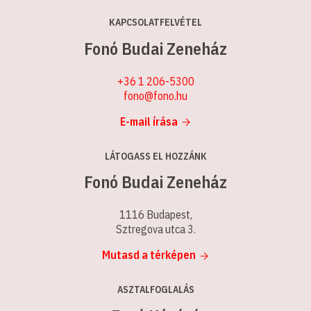
KAPCSOLATFELVÉTEL
Fonó Budai Zeneház
+36 1 206-5300
fono@fono.hu
E-mail írása
LÁTOGASS EL HOZZÁNK
Fonó Budai Zeneház
1116 Budapest,
Sztregova utca 3.
Mutasd a térképen
ASZTALFOGLALÁS