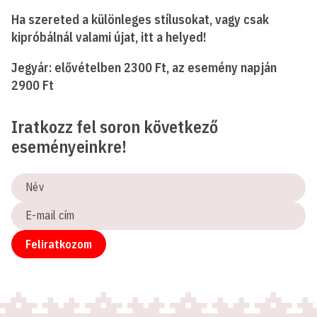
Ha szereted a különleges stílusokat, vagy csak
kipróbálnál valami újat, itt a helyed!
Jegyár: elővételben 2300 Ft, az esemény napján
2900 Ft
Iratkozz fel soron következő
eseményeinkre!
Név
E-
mail
cím
Feliratkozom