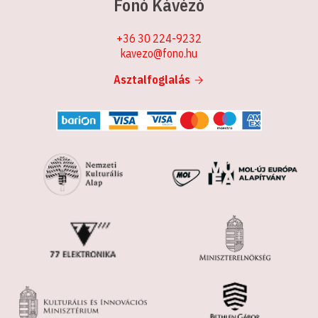
Fonó Kávézó
+36 30 224-9232
kavezo@fono.hu
Asztalfoglalás