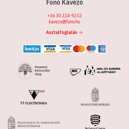
Fonó Kávézó
+36 30 224-9232
kavezo@fono.hu
Asztalfoglalás