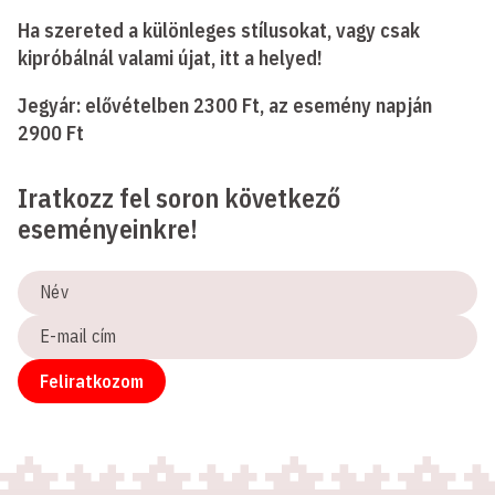
Ha szereted a különleges stílusokat, vagy csak
kipróbálnál valami újat, itt a helyed!
Jegyár: elővételben 2300 Ft, az esemény napján
2900 Ft
Iratkozz fel soron következő
eseményeinkre!
Név
E-
mail
cím
Feliratkozom