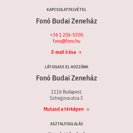
KAPCSOLATFELVÉTEL
Fonó Budai Zeneház
+36 1 206-5300
fono@fono.hu
E-mail írása
LÁTOGASS EL HOZZÁNK
Fonó Budai Zeneház
1116 Budapest,
Sztregova utca 3.
Mutasd a térképen
ASZTALFOGLALÁS