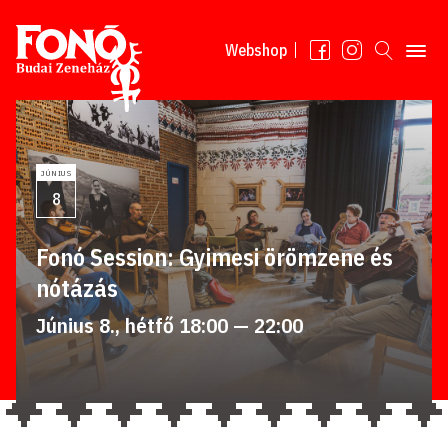
Tovább a tartalomhoz
Webshop
JÚNIUS
8
Fonó Session: Gyimesi örömzene és
nótázás
Június 8., hétfő 18:00 — 22:00