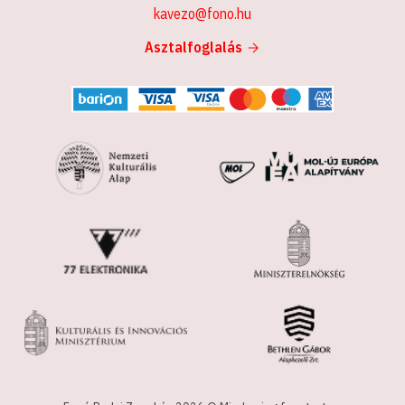
kavezo@fono.hu
Asztalfoglalás