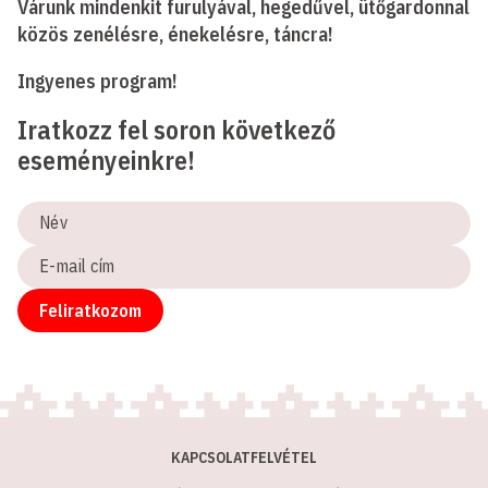
Várunk mindenkit furulyával, hegedűvel, ütőgardonnal
közös zenélésre, énekelésre, táncra!
Ingyenes program!
Iratkozz fel soron következő
eseményeinkre!
Név
E-
mail
cím
Feliratkozom
KAPCSOLATFELVÉTEL