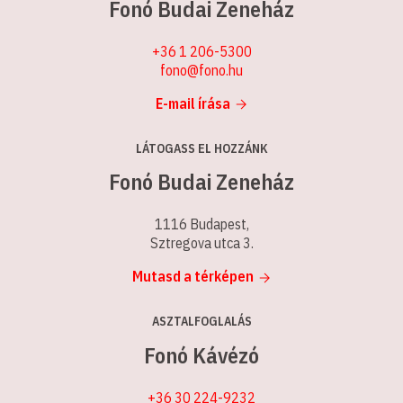
Fonó Budai Zeneház
+36 1 206-5300
fono@fono.hu
E-mail írása
LÁTOGASS EL HOZZÁNK
Fonó Budai Zeneház
1116 Budapest,
Sztregova utca 3.
Mutasd a térképen
ASZTALFOGLALÁS
Fonó Kávézó
+36 30 224-9232