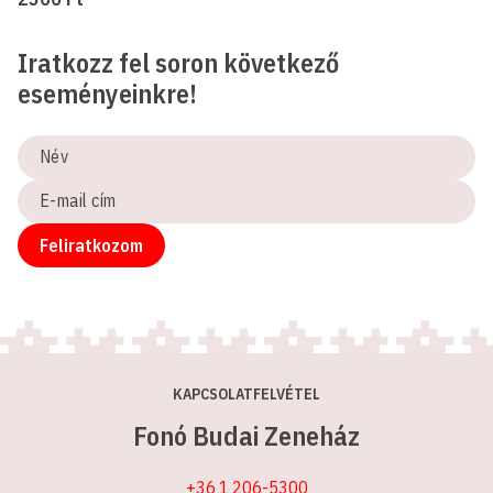
Iratkozz fel soron következő
eseményeinkre!
Név
E-
mail
cím
Feliratkozom
KAPCSOLATFELVÉTEL
Fonó Budai Zeneház
+36 1 206-5300