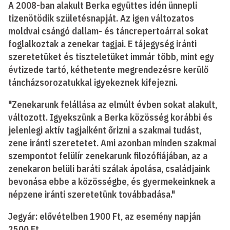
A 2008-ban alakult Berka együttes idén ünnepli
tizenötödik születésnapját. Az igen változatos
moldvai csángó dallam- és táncrepertoárral sokat
foglalkoztak a zenekar tagjai. E tájegység iránti
szeretetüket és tiszteletüket immár több, mint egy
évtizede tartó, kéthetente megrendezésre kerülő
táncházsorozatukkal igyekeznek kifejezni.
"Zenekarunk felállása az elmúlt évben sokat alakult,
változott. Igyekszünk a Berka közösség korábbi és
jelenlegi aktív tagjaiként őrizni a szakmai tudást,
zene iránti szeretetet. Ami azonban minden szakmai
szempontot felülír zenekarunk filozófiájában, az a
zenekaron belüli baráti szálak ápolása, családjaink
bevonása ebbe a közösségbe, és gyermekeinknek a
népzene iránti szeretetünk továbbadása."
Jegyár: elővételben 1900 Ft, az esemény napján
2500 Ft