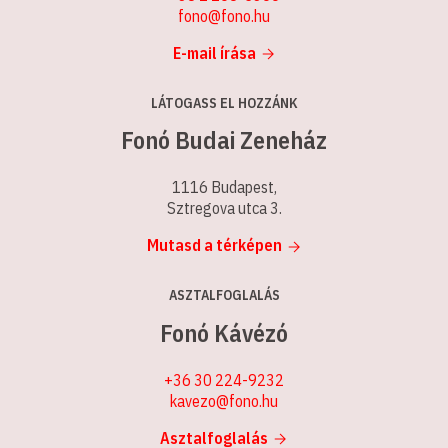
fono@fono.hu
E-mail írása
LÁTOGASS EL HOZZÁNK
Fonó Budai Zeneház
1116 Budapest,
Sztregova utca 3.
Mutasd a térképen
ASZTALFOGLALÁS
Fonó Kávézó
+36 30 224-9232
kavezo@fono.hu
Asztalfoglalás