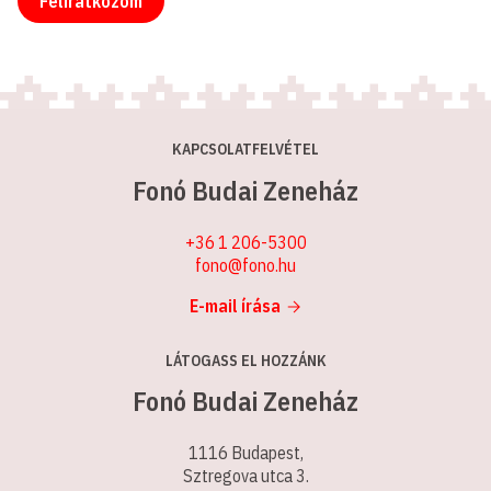
Feliratkozom
KAPCSOLATFELVÉTEL
Fonó Budai Zeneház
+36 1 206-5300
fono@fono.hu
E-mail írása
LÁTOGASS EL HOZZÁNK
Fonó Budai Zeneház
1116 Budapest,
Sztregova utca 3.