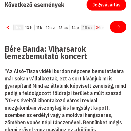
Következő események
Jegyvásárlás
Bére Banda: Viharsarok
lemezbemutató koncert
“Az Alsó-Tisza vidéki burdon népzene bemutatására
már sokan vállalkoztak, ezt a sort kívánjuk mi is
gyarapítani! Mind az általunk képviselt zeneiség, mind
pedig a feldolgozott földrajzi terület a múlt század
’70-es éveitől kibontakozó városi revival
mozgalomban viszonylag kis hangsúlyt kapott,
szemben az erdélyi vagy a moldvai hangszeres,
zömében vonós népi tánczenével. Bennünket mégis
elemi erővel vonz magához ez a különös