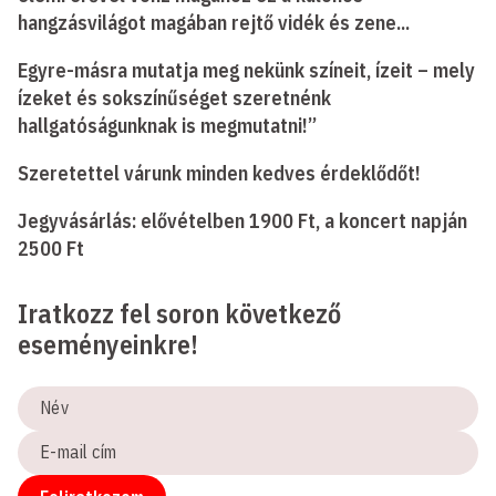
hangzásvilágot magában rejtő vidék és zene...
Egyre-másra mutatja meg nekünk színeit, ízeit – mely
ízeket és sokszínűséget szeretnénk
hallgatóságunknak is megmutatni!”
Szeretettel várunk minden kedves érdeklődőt!
Jegyvásárlás: elővételben 1900 Ft, a koncert napján
2500 Ft
Iratkozz fel soron következő
eseményeinkre!
Név
E-
mail
cím