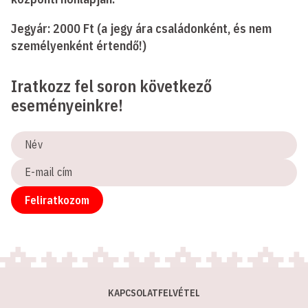
Jegyár: 2000 Ft (a jegy ára családonként, és nem
személyenként értendő!)
Iratkozz fel soron következő
eseményeinkre!
Név
E-
mail
cím
Feliratkozom
KAPCSOLATFELVÉTEL