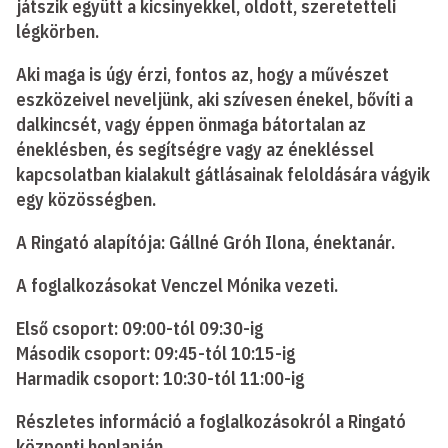
játszik együtt a kicsinyekkel, oldott, szeretetteli
légkörben.
Aki maga is úgy érzi, fontos az, hogy a művészet
eszközeivel neveljünk, aki szívesen énekel, bővíti a
dalkincsét, vagy éppen önmaga bátortalan az
éneklésben, és segítségre vagy az énekléssel
kapcsolatban kialakult gátlásainak feloldására vágyik
egy közösségben.
A Ringató alapítója: Gállné Gróh Ilona, énektanár.
A foglalkozásokat Venczel Mónika vezeti.
Első csoport: 09:00-tól 09:30-ig
Második csoport: 09:45-tól 10:15-ig
Harmadik csoport: 10:30-tól 11:00-ig
Részletes információ a foglalkozásokról a Ringató
központi honlapján.