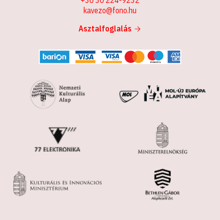
kavezo@fono.hu
Asztalfoglalás