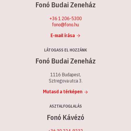
Fonó Budai Zeneház
+36 1 206-5300
fono@fono.hu
E-mail írása
LÁTOGASS EL HOZZÁNK
Fonó Budai Zeneház
1116 Budapest,
Sztregova utca 3.
Mutasd a térképen
ASZTALFOGLALÁS
Fonó Kávézó
+36 30 224-9232