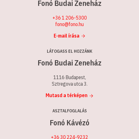
Fonó Budai Zeneház
+36 1 206-5300
fono@fono.hu
E-mail írása
LÁTOGASS EL HOZZÁNK
Fonó Budai Zeneház
1116 Budapest,
Sztregova utca 3.
Mutasd a térképen
ASZTALFOGLALÁS
Fonó Kávézó
+36 30 224-9232