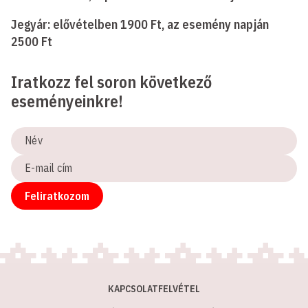
Jegyár: elővételben 1900 Ft, az esemény napján
2500 Ft
Iratkozz fel soron következő
eseményeinkre!
Név
E-
mail
cím
Feliratkozom
KAPCSOLATFELVÉTEL