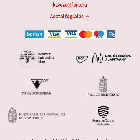
kavezo@fono.hu
Asztalfoglalás