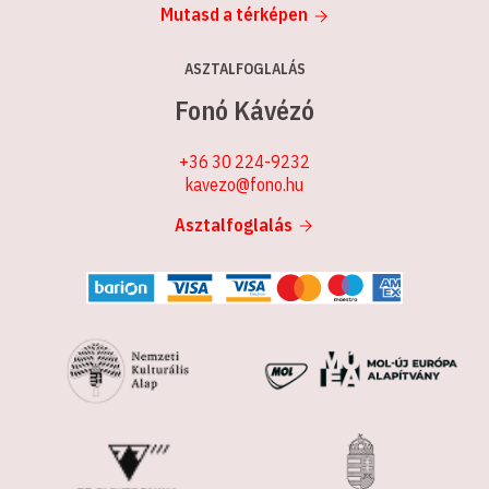
Mutasd a térképen
ASZTALFOGLALÁS
Fonó Kávézó
+36 30 224-9232
kavezo@fono.hu
Asztalfoglalás