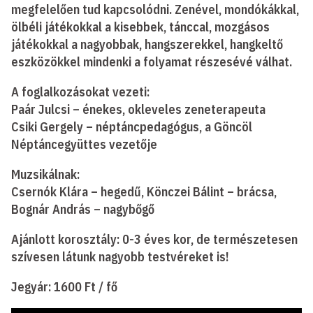
megfelelően tud kapcsolódni. Zenével, mondókákkal,
ölbéli játékokkal a kisebbek, tánccal, mozgásos
játékokkal a nagyobbak, hangszerekkel, hangkeltő
eszközökkel mindenki a folyamat részesévé válhat.
A foglalkozásokat vezeti:
Paár Julcsi – énekes, okleveles zeneterapeuta
Csiki Gergely – néptáncpedagógus, a Göncöl
Néptáncegyüttes vezetője
Muzsikálnak:
Csernók Klára – hegedű, Könczei Bálint – brácsa,
Bognár András – nagybőgő
Ajánlott korosztály: 0-3 éves kor, de természetesen
szívesen látunk nagyobb testvéreket is!
Jegyár: 1600 Ft / fő