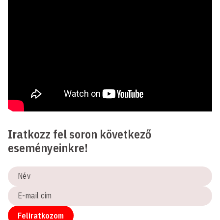
Iratkozz fel soron következő
eseményeinkre!
Név
E-
mail
cím
Feliratkozom