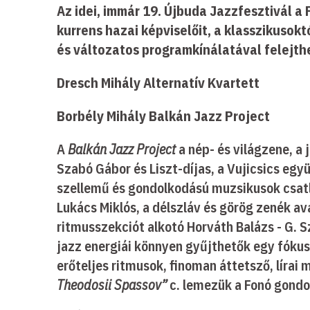
Az idei, immár 19. Újbuda Jazzfesztivál a 
kurrens hazai képviselőit, a klasszikusokt
és változatos programkínálatával felejthe
Dresch Mihály Alternatív Kvartett
Borbély Mihály Balkán Jazz Project
A
Balkán Jazz Project
a nép- és világzene, a
Szabó Gábor és Liszt-díjas, a Vujicsics egy
szellemű és gondolkodású muzsikusok csatla
Lukács Miklós, a délszláv és görög zenék av
ritmusszekciót alkotó Horváth Balázs - G. 
jazz energiái könnyen gyűjthetők egy fókus
erőteljes ritmusok, finoman áttetsző, líra
Theodosii Spassov”
c. lemezük a Fonó gondo