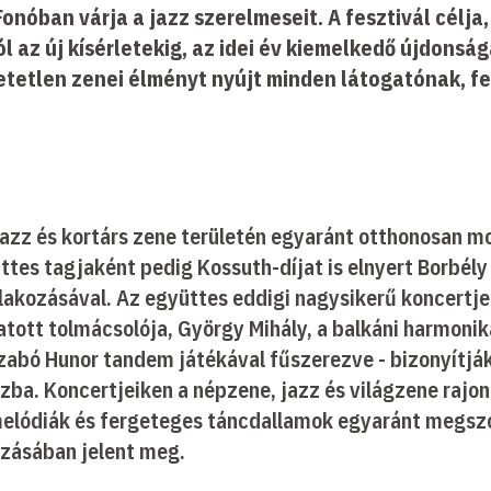
Fonóban várja a jazz szerelmeseit. A fesztivál célj
ól az új kísérletekig, az idei év kiemelkedő újdons
tetlen zenei élményt nyújt minden látogatónak, fel
 jazz és kortárs zene területén egyaránt otthonosan 
üttes tagjaként pedig Kossuth-díjat is elnyert Borbély
kozásával. Az együttes eddigi nagysikerű koncertjei 
atott tolmácsolója, György Mihály, a balkáni harmoni
Szabó Hunor tandem játékával fűszerezve - bizonyítjá
zba. Koncertjeiken a népzene, jazz és világzene rajo
i melódiák és fergeteges táncdallamok egyaránt megsz
zásában jelent meg.