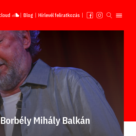
cloud
Blog
Hírlevél feliratkozás
, Borbély Mihály Balkán