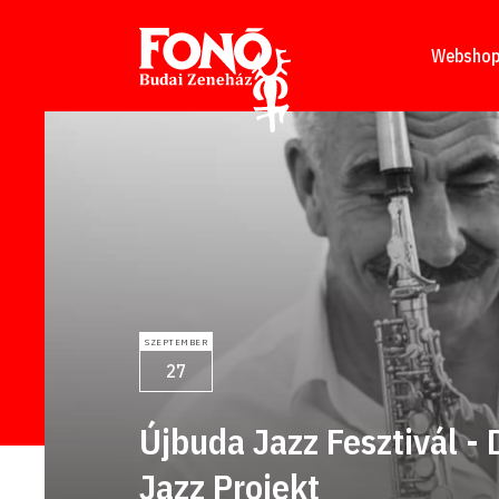
Tovább a tartalomhoz
Websho
SZEPTEMBER
27
Újbuda Jazz Fesztivál - 
Jazz Projekt