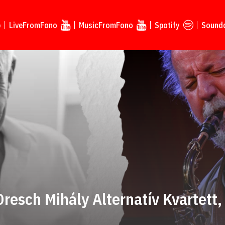
p
LiveFromFono
MusicFromFono
Spotify
Sound
Dresch Mihály Alternatív Kvartett