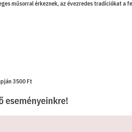
eges műsorral érkeznek, az évezredes tradíciókat a fe
apján 3500 Ft
ző eseményeinkre!