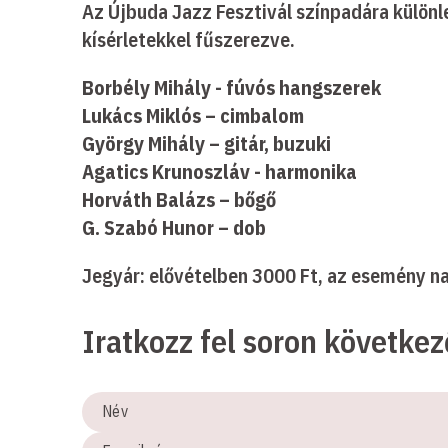
Az Újbuda Jazz Fesztivál színpadára különl
kísérletekkel fűszerezve.
Borbély Mihály - fúvós hangszerek
Lukács Miklós – cimbalom
György Mihály – gitár, buzuki
Agatics Krunoszláv - harmonika
Horváth Balázs – bőgő
G. Szabó Hunor – dob
Jegyár: elővételben 3000 Ft, az esemény n
Iratkozz fel soron követke
Név
E-