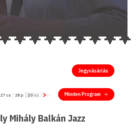
Jegyvásárlás
ély Mihály Balkán Jazz