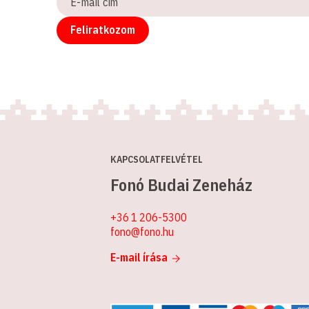
mail
cím
Feliratkozom
KAPCSOLATFELVÉTEL
Fonó Budai Zeneház
+36 1 206-5300
fono@fono.hu
E-mail írása