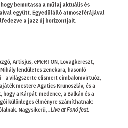
a, hogy bemutassa a műfaj aktuális és
ágaival együtt. Egyedülálló atmoszférájával
fedezve a jazz új horizontjait.
mozgó, Artisjus, eMeRTON, Lovagkereszt,
 Mihály lendületes zenekara, hasonló
- a világszerte elismert cimbalomvirtuóz,
kajáték mestere Agatics Krunoszláv, és a
k, hogy a Kárpát-medence, a Balkán és a
ngói különleges élményre számíthatnak:
ólalnak. Nagysikerű,
„Live at Fonó feat.