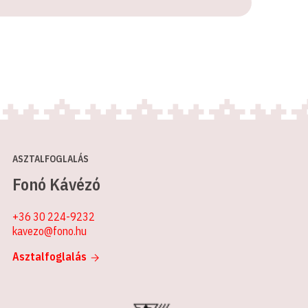
ASZTALFOGLALÁS
Fonó Kávézó
+36 30 224-9232
kavezo@fono.hu
Asztalfoglalás