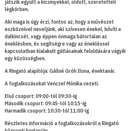
játszik együtt a kicsinyekkel, oldott, szeretetteli
légkörben.
Aki maga is úgy érzi, fontos az, hogy a művészet
eszközeivel neveljünk, aki szívesen énekel, bővíti a
dalkincsét, vagy éppen önmaga bátortalan az
éneklésben, és segítségre vagy az énekléssel
kapcsolatban kialakult gátlásainak feloldására vágyik
egy közösségben.
A Ringató alapítója: Gállné Gróh Ilona, énektanár.
A foglalkozásokat Venczel Mónika vezeti.
Első csoport: 09:00-tól 09:30-ig
Második csoport: 09:45-tól 10:15-ig
Harmadik csoport: 10:30-tól 11:00-ig
Részletes információ a foglalkozásokról a Ringató
központi honlapján.