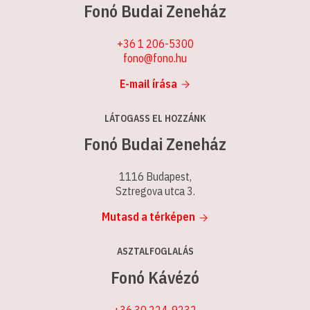
Fonó Budai Zeneház
+36 1 206-5300
fono@fono.hu
E-mail írása
LÁTOGASS EL HOZZÁNK
Fonó Budai Zeneház
1116 Budapest,
Sztregova utca 3.
Mutasd a térképen
ASZTALFOGLALÁS
Fonó Kávézó
+36 30 224-9232