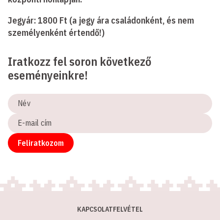
Jegyár: 1800 Ft (a jegy ára családonként, és nem
személyenként értendő!)
Iratkozz fel soron következő
eseményeinkre!
Név
E-
mail
cím
Feliratkozom
KAPCSOLATFELVÉTEL