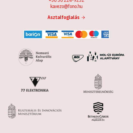
kavezo@fono.hu
Asztalfoglalás