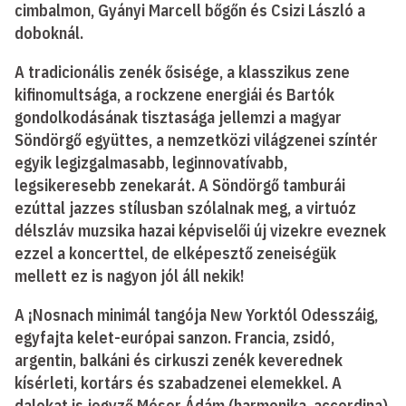
cimbalmon, Gyányi Marcell bőgőn és Csizi László a
doboknál.
A tradicionális zenék ősisége, a klasszikus zene
kifinomultsága, a rockzene energiái és Bartók
gondolkodásának tisztasága jellemzi a magyar
Söndörgő együttes, a nemzetközi világzenei színtér
egyik legizgalmasabb, leginnovatívabb,
legsikeresebb zenekarát. A Söndörgő tamburái
ezúttal jazzes stílusban szólalnak meg, a virtuóz
délszláv muzsika hazai képviselői új vizekre eveznek
ezzel a koncerttel, de elképesztő zeneiségük
mellett ez is nagyon jól áll nekik!
A
¡
Nosnach minimál tangója New Yorktól Odesszáig,
egyfajta kelet-európai sanzon. Francia, zsidó,
argentin, balkáni és cirkuszi zenék keverednek
kísérleti, kortárs és szabadzenei elemekkel. A
dalokat is jegyző Móser Ádám (harmonika, accordina)