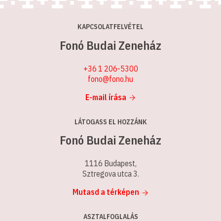
KAPCSOLATFELVÉTEL
Fonó Budai Zeneház
+36 1 206-5300
fono@fono.hu
E-mail írása
LÁTOGASS EL HOZZÁNK
Fonó Budai Zeneház
1116 Budapest,
Sztregova utca 3.
Mutasd a térképen
ASZTALFOGLALÁS