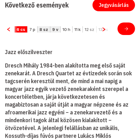
Következő események
Jegyvásárlás
Jazz előszilveszter
Dresch Mihály 1984-ben alakította meg első saját
zenekarát. A Dresch Quartet az évtizedek során sok
tagcserén keresztül ment, de mind a mai napig a
magyar jazz egyik vezető zenekaraként szerepel a
koncertéletben, járja következetesen és
magabiztosan a saját útját a magyar népzene és az
afroamerikai jazz egyéni – a zenekarvezető és a
mindenkori tagok által közösen kialakított –
ötvözetével. A jelenlegi felállásban az unikális,
Kossuth-díjas fúvós partnere Lukács Miklós