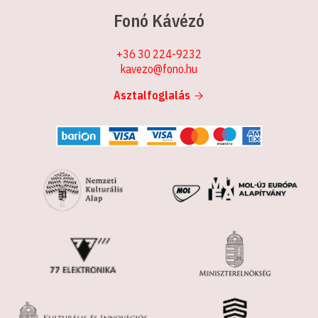
Fonó Kávézó
+36 30 224-9232
kavezo@fono.hu
Asztalfoglalás