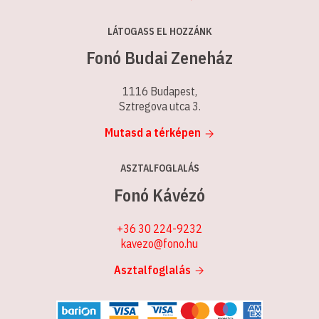
LÁTOGASS EL HOZZÁNK
Fonó Budai Zeneház
1116 Budapest,
Sztregova utca 3.
Mutasd a térképen
ASZTALFOGLALÁS
Fonó Kávézó
+36 30 224-9232
kavezo@fono.hu
Asztalfoglalás