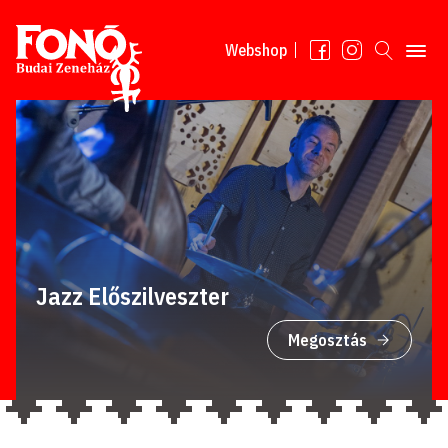
Tovább a tartalomhoz
Webshop
Jazz Előszilveszter
Megosztás