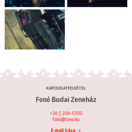
KAPCSOLATFELVÉTEL
Fonó Budai Zeneház
+36 1 206-5300
fono@fono.hu
E-mail írása