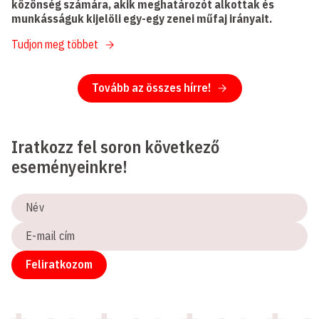
közönség számára, akik meghatározót alkottak és
munkásságuk kijelöli egy-egy zenei műfaj irányait.
Tudjon meg többet
Tovább az összes hírre!
Iratkozz fel soron következő
eseményeinkre!
Név
E-
mail
cím
Feliratkozom