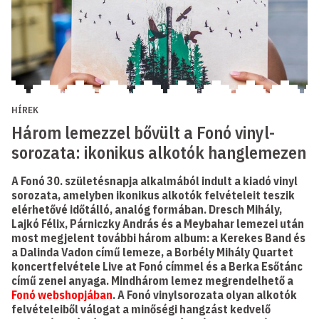
HÍREK
Három lemezzel bővült a Fonó vinyl-
sorozata: ikonikus alkotók hanglemezen
A Fonó 30. születésnapja alkalmából indult a kiadó vinyl
sorozata, amelyben ikonikus alkotók felvételeit teszik
elérhetővé időtálló, analóg formában. Dresch Mihály,
Lajkó Félix, Párniczky András és a Meybahar lemezei után
most megjelent további három album: a Kerekes Band és
a Dalinda Vadon című lemeze, a Borbély Mihály Quartet
koncertfelvétele Live at Fonó címmel és a Berka Esőtánc
című zenei anyaga. Mindhárom lemez megrendelhető a
Fonó webshopjában
. A Fonó vinylsorozata olyan alkotók
felvételeiből válogat a minőségi hangzást kedvelő