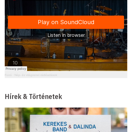
Fonó
·
Nép- és világzenei rádióadások
Hírek & Történetek