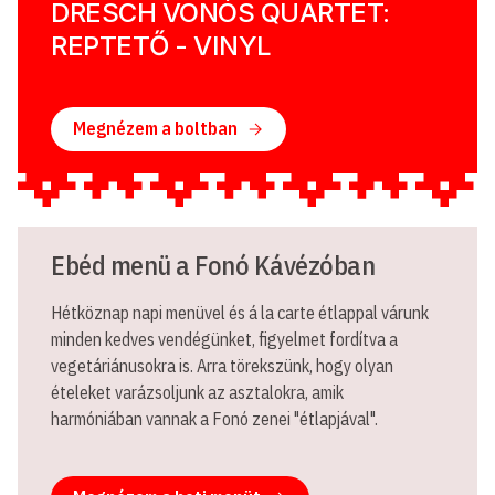
DRESCH VONÓS QUARTET:
REPTETŐ - VINYL
Megnézem a boltban
Ebéd menü a Fonó Kávézóban
Hétköznap napi menüvel és á la carte étlappal várunk
minden kedves vendégünket, figyelmet fordítva a
vegetáriánusokra is. Arra törekszünk, hogy olyan
ételeket varázsoljunk az asztalokra, amik
harmóniában vannak a Fonó zenei "étlapjával".