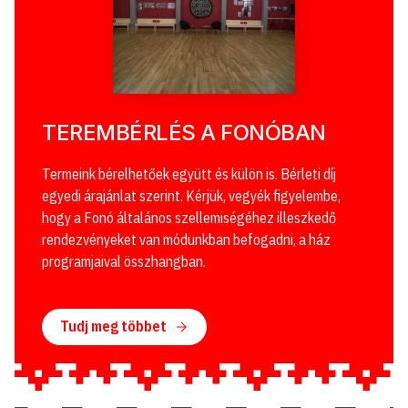
TEREMBÉRLÉS A FONÓBAN
Termeink bérelhetőek együtt és külön is. Bérleti díj
egyedi árajánlat szerint. Kérjük, vegyék figyelembe,
hogy a Fonó általános szellemiségéhez illeszkedő
rendezvényeket van módunkban befogadni, a ház
programjaival összhangban.
Tudj meg többet