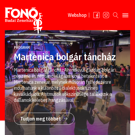
Tovább a tartalomhoz
Webshop
PROGRAM
Martenica bolgár táncház
Martenica bolgár táncházA rendkívül gazdag bolgár
népzene és néptánc világába kínál betekintést a
Martenica zenekar, melynek műsorán felfedezésre
indulhatunk a különböző dialektusok színes
kavalkádjába. A ritmusok sokszínűsége találkozik a
dallamok keleties hangzásával, …
Tudjon meg többet