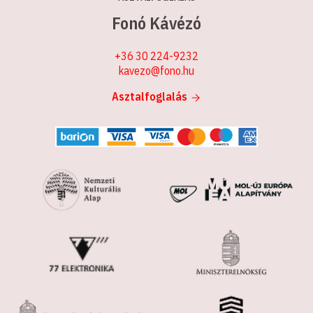
Fonó Kávézó
+36 30 224-9232
kavezo@fono.hu
Asztalfoglalás