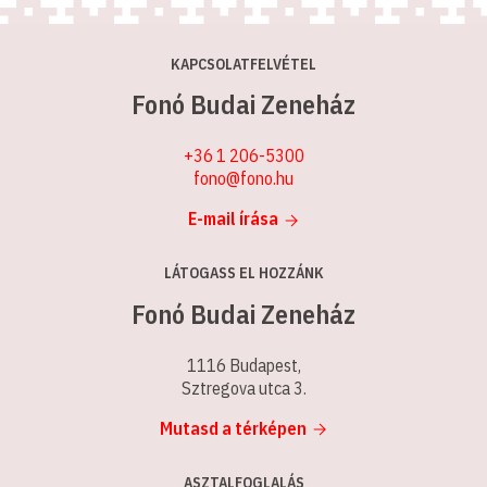
KAPCSOLATFELVÉTEL
Fonó Budai Zeneház
+36 1 206-5300
fono@fono.hu
E-mail írása
LÁTOGASS EL HOZZÁNK
Fonó Budai Zeneház
1116 Budapest,
Sztregova utca 3.
Mutasd a térképen
ASZTALFOGLALÁS