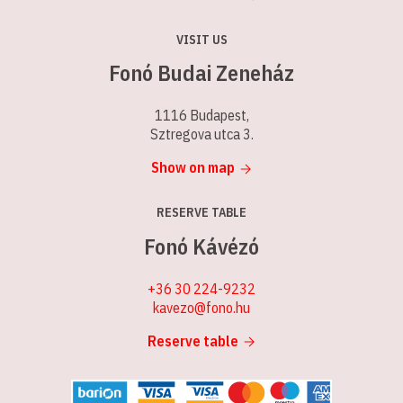
VISIT US
Fonó Budai Zeneház
1116 Budapest,
Sztregova utca 3.
Show on map
RESERVE TABLE
Fonó Kávézó
+36 30 224-9232
kavezo@fono.hu
Reserve table