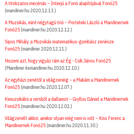
A titokzatos mecénás – Interjú a Fonó alapítójával Fonó25
(mandiner.hu 2020.12.13.)
A Muzsikás, mint négytagú trió – Porteleki László a Mandinernek
Fonó25
(mandiner.hu 2020.12.12.)
Sipos Mihály, a Muzsikás matematikus-gombász zenésze
Fonó25
(mandiner 2020.12.11.)
Hiszem azt, hogy vigyáz rám az Ég - Csík János Fonó25
(Mandiner ésmandiner.hu 2020.12.10.)
Az egyházi zenétől a világzenéig – a Makám a Mandinernek
Fonó25
(mandiner.hu 2020.12.07.)
Kimuzsikálni a versből a dallamot – Gryllus Dániel a Mandinernek
Fonó25
(mandiner.hu 2020.12.02.)
Világzenélt akkor, amikor olyan még nem is volt – Kiss Ferenc a
Mandinernek Fonó25
(mandiner.hu 2020.11.30.)