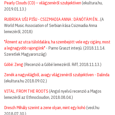
Pearly Clouds (CD) – világzenéről szubjektíven
(ekultura.hu,
2019.01.13.)
RUBRIKA: UŠI PIŠU - CSIZMADIA ANNA : DÄNÓTÄM ÉN…
(A
World Music Association of Serbian írása Csizmadia Anna
lemezéről, 2018)
"Átment az utca túloldalára, ha szembejött vele egy cigány, most
a legnagyobb rajongónk"
- Parno Graszt interjú. (2018.11.14.
Szeretlek Magyarország)
Góbé: Zeng
(Recenzió a Góbé lemezéről. Riff, 2018.11.13.)
Zenék a nagyvilágból, avagy világzenéről szubjektíven - Dalinda
(ekultura.hu 2018.09.02.)
VITAL, FROM THE ROOTS
(Angol nyelvű recenzió a Magos
lemezéről az Ethnocloudon, 2018.08.04.)
Dresch Mihály szerint a zene olyan, mint egy kohó
(veol.hu
2018.07.30.)