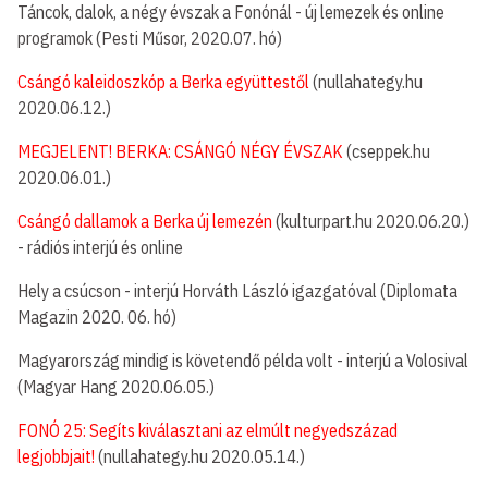
Táncok, dalok, a négy évszak a Fonónál - új lemezek és online
programok (Pesti Műsor, 2020.07. hó)
Csángó kaleidoszkóp a Berka együttestől
(nullahategy.hu
2020.06.12.)
MEGJELENT! BERKA: CSÁNGÓ NÉGY ÉVSZAK
(cseppek.hu
2020.06.01.)
Csángó dallamok a Berka új lemezén
(kulturpart.hu 2020.06.20.)
- rádiós interjú és online
Hely a csúcson - interjú Horváth László igazgatóval (Diplomata
Magazin 2020. 06. hó)
Magyarország mindig is követendő példa volt - interjú a Volosival
(Magyar Hang 2020.06.05.)
FONÓ 25: Segíts kiválasztani az elmúlt negyedszázad
legjobbjait!
(nullahategy.hu 2020.05.14.)