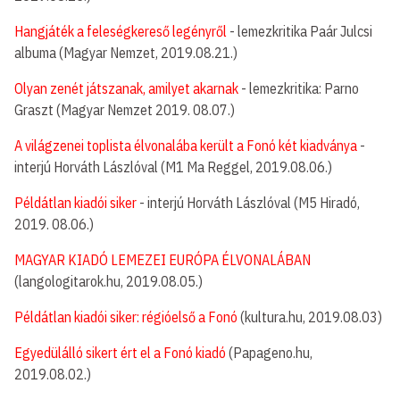
Hangjáték a feleségkereső legényről
- lemezkritika Paár Julcsi
albuma (Magyar Nemzet, 2019.08.21.)
Olyan zenét játszanak, amilyet akarnak
- lemezkritika: Parno
Graszt (Magyar Nemzet 2019. 08.07.)
A világzenei toplista élvonalába került a Fonó két kiadványa
-
interjú Horváth Lászlóval (M1 Ma Reggel, 2019.08.06.)
Példátlan kiadói siker
- interjú Horváth Lászlóval (M5 Hiradó,
2019. 08.06.)
MAGYAR KIADÓ LEMEZEI EURÓPA ÉLVONALÁBAN
(langologitarok.hu, 2019.08.05.)
Példátlan kiadói siker: régióelső a Fonó
(kultura.hu, 2019.08.03)
Egyedülálló sikert ért el a Fonó kiadó
(Papageno.hu,
2019.08.02.)