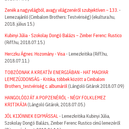
Zenék a nagyvilágból, avagy világzenéről szubjektíven – 133
. -
Lemezajánló (Cimbalom Brothers: Testvériség) (ekultura.hu,
2018. július 15.)
Kubinyi Júlia - Szokolay Dongó Balázs – Zimber Ferenc: Rustico
(Riff.hu, 2018.07.15.)
Herczku Ágnes: Hozomány - Visa
- Lemezkritika (Riff.hu,
2018.07.11.)
TOBZÓDNAK A KREATÍV ENERGIÁBAN - HAT MAGYAR
LEMEZÚJDONSÁG - Kritika, többek között a Cimbalom
Brothers_testvériség c. albumáról
(Lángoló Gitárok 2018.07.09)
HANGOLÓDJ ÁT A POPZENÉRŐL - NÉGY FOLKLEMEZ
KRITIKÁJA
(Lángoló Gitárok, 2018.07.05.)
JÓL KIJÖNNEK EGYMÁSSAL
- Lemezkritika Kubinyi Júlia,
Szokolay Dongó Balázs, Zimber Ferenc Rustico című lemezéről