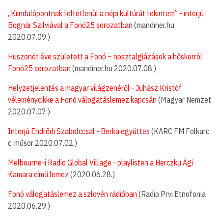
„Kiindulópontnak feltétlenül a népi kultúrát tekintem” - interjú
Bognár Szilviával a Fonó25 sorozatban
(mandiner.hu
2020.07.09.)
Huszonöt éve született a Fonó – nosztalgiázások a hőskorról
Fonó25 sorozatban
(mandiner.hu 2020.07.08.)
Helyzetjelentés a magyar világzenéről - Juhász Kristóf
véleménycikke a Fonó válogatáslemez kapcsán
(Magyar Nemzet
2020.07.07.)
Interjú Endrődi Szabolccsal - Berka együttes
(KARC FM Folkarc
c. műsor 2020.07.02.)
Melbourne-i Radio Global Village - playlisten a Herczku Ági
Kamara című lemez
(2020.06.28.)
Fonó válogatáslemez a szlovén rádióban
(Radio Prvi Etnofonia
2020.06.29.)