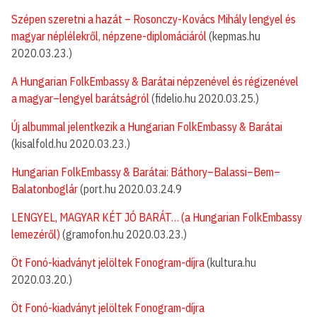
Szépen szeretni a hazát – Rosonczy-Kovács Mihály lengyel és
magyar néplélekről, népzene-diplomáciáról
(kepmas.hu
2020.03.23.)
A Hungarian FolkEmbassy & Barátai népzenével és régizenével
a magyar–lengyel barátságról
(fidelio.hu 2020.03.25.)
Új albummal jelentkezik a Hungarian FolkEmbassy & Barátai
(kisalfold.hu 2020.03.23.)
Hungarian FolkEmbassy & Barátai: Báthory–Balassi–Bem–
Balatonboglár
(port.hu 2020.03.24.9
LENGYEL, MAGYAR KÉT JÓ BARÁT… (a Hungarian FolkEmbassy
lemezéről)
(gramofon.hu 2020.03.23.)
Öt Fonó-kiadványt jelöltek Fonogram-díjra
(kultura.hu
2020.03.20.)
Öt Fonó-kiadványt jelöltek Fonogram-díjra