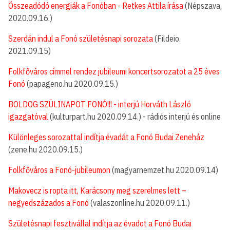
Összeadódó energiák a Fonóban - Retkes Attila írása
(Népszava,
2020.09.16.)
Szerdán indul a Fonó születésnapi sorozata
(Fildeio.
2021.09.15)
Folkfőváros címmel rendez jubileumi koncertsorozatot a 25 éves
Fonó
(papageno.hu 2020.09.15.)
BOLDOG SZÜLINAPOT FONÓ!!! - interjú Horváth László
igazgatóval
(kulturpart.hu 2020.09.14.) - rádiós interjú és online
Különleges sorozattal indítja évadát a Fonó Budai Zeneház
(zene.hu 2020.09.15.)
Folkfőváros a Fonó-jubileumon
(magyarnemzet.hu 2020.09.14)
Makovecz is ropta itt, Karácsony meg szerelmes lett –
negyedszázados a Fonó
(valaszonline.hu 2020.09.11.)
Születésnapi fesztivállal indítja az évadot a Fonó Budai