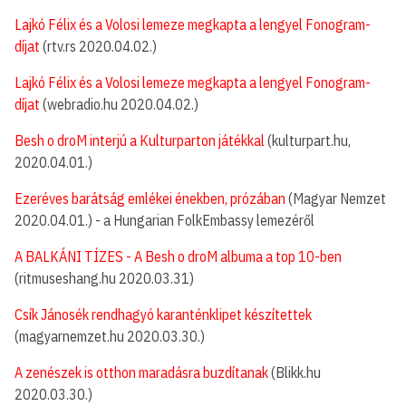
Lajkó Félix és a Volosi lemeze megkapta a lengyel Fonogram-
díjat
(rtv.rs 2020.04.02.)
Lajkó Félix és a Volosi lemeze megkapta a lengyel Fonogram-
díjat
(webradio.hu 2020.04.02.)
Besh o droM interjú a Kulturparton játékkal
(kulturpart.hu,
2020.04.01.)
Ezeréves barátság emlékei énekben, prózában
(Magyar Nemzet
2020.04.01.) - a Hungarian FolkEmbassy lemezéről
A BALKÁNI TÍZES - A Besh o droM albuma a top 10-ben
(ritmuseshang.hu 2020.03.31)
Csík Jánosék rendhagyó karanténklipet készítettek
(magyarnemzet.hu 2020.03.30.)
A zenészek is otthon maradásra buzdítanak
(Blikk.hu
2020.03.30.)