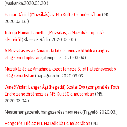
(vaskarika.2020.03.20.)
Hamar Dániel (Muzsikás) az M5 Kult 30 c. műsorában
(M5
2020.03.16.)
Interjú Hamar Dániellel (Muzsikás) a Muzsikás toplistás
sikereiről
(Klasszik Rádió, 2020.03. 05)
A Muzsikás és az Amadinda közös lemeze ötödik a rangos
világzenei toplistán
(atempo.sk 2020.03.04)
Muzsikás és az Amadinda közös lemeze 5. lett a legnevesebb
világzenei listán
(papageno.hu 2020.03.03)
Wine&Violin: Langer Ági (hegedű) Szalai Éva (zongora) és Tóth
Endre zenetörténész az M5 Kult30 c. műsorában
(M5,
2020.03.04.)
Mesterhangszerek, hangszerészmesterek (Figyelő, 2020.03.)
Pengetős Trió az M1 Ma Délelőtt c. műsorában
(M1