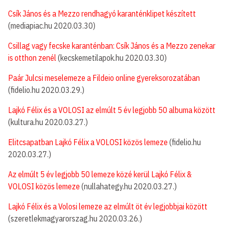
Csík János és a Mezzo rendhagyó karanténklipet készített
(mediapiac.hu 2020.03.30)
Csillag vagy fecske karanténban: Csík János és a Mezzo zenekar
is otthon zenél
(kecskemetilapok.hu 2020.03.30)
Paár Julcsi meselemeze a Fildeio online gyereksorozatában
(fidelio.hu 2020.03.29.)
Lajkó Félix és a VOLOSI az elmúlt 5 év legjobb 50 albuma között
(kultura.hu 2020.03.27.)
Elitcsapatban Lajkó Félix a VOLOSI közös lemeze
(fidelio.hu
2020.03.27.)
Az elmúlt 5 év legjobb 50 lemeze közé kerül Lajkó Félix &
VOLOSI közös lemeze
(nullahategy.hu 2020.03.27.)
Lajkó Félix és a Volosi lemeze az elmúlt öt év legjobbjai között
(szeretlekmagyarorszag.hu 2020.03.26.)