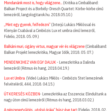
Mondanánk most is, hogy világzene...
(Kritika a Cimbaliband:
Balkan Project és a Borbély-Dresch Quartet: Körbe-körbe című
lemezéről, langologitarok.hu. 2018.05.10.)
„Mint egy gyerek, felfedezni”
(Interjú Lukács Miklóssal és
Klenyán Csabával a Cimbiózis Lux et umbra című lemezről,
Fidelio, 2018. 05. 09.)
Balkáni muri, cigány virtus, magyar vér és világzene
(Cimbaliband:
Balkan Projekt lemezkritika, Magyar Idők, 2018. 05. 07.)
MINDENKIHEZ VAN EGY DALUK
- Lemezkritika a Dalinda
lemezéről (Ritmus és hang, 2018.04.19.)
Lux et Umbra
(Videó Lukács Miklós - Cimbiózis 5tet lemezének
felvételéről, 444, 2018. 04.15.)
ÚTKERESÉS KÖZBEN
- Lemezkritika az Esszencia: Elindultunk a
nagy úton című lemezéről (Ritmus és hang, 2018.03.02.)
A népzenegyűjtés „utolsó órája” húsz éve tart
(Fidelio, 2018. 02.