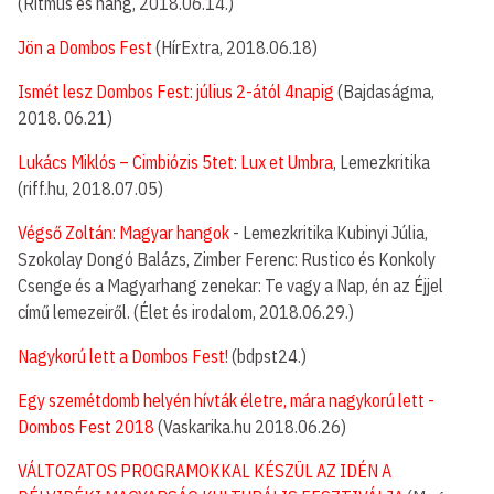
(Ritmus és hang, 2018.06.14.)
Jön a Dombos Fest
(HírExtra, 2018.06.18)
Ismét lesz Dombos Fest: július 2-ától 4napig
(Bajdaságma,
2018. 06.21)
Lukács Miklós – Cimbiózis 5tet: Lux et Umbra
, Lemezkritika
(riff.hu, 2018.07.05)
Végső Zoltán: Magyar hangok
- Lemezkritika Kubinyi Júlia,
Szokolay Dongó Balázs, Zimber Ferenc: Rustico és Konkoly
Csenge és a Magyarhang zenekar: Te vagy a Nap, én az Éjjel
című lemezeiről. (Élet és irodalom, 2018.06.29.)
Nagykorú lett a Dombos Fest!
(bdpst24.)
Egy szemétdomb helyén hívták életre, mára nagykorú lett -
Dombos Fest 2018
(Vaskarika.hu 2018.06.26)
VÁLTOZATOS PROGRAMOKKAL KÉSZÜL AZ IDÉN A