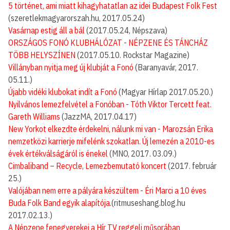
5 történet, ami miatt kihagyhatatlan az idei Budapest Folk Fest
(szeretlekmagyarorszah.hu, 2017.05.24)
Vasárnap estig áll a bál
(2017.05.24, Népszava)
ORSZÁGOS FONÓ KLUBHÁLÓZAT - NÉPZENE ÉS TÁNCHÁZ
TÖBB HELYSZÍNEN
(2017.05.10. Rockstar Magazine)
Villányban nyitja meg új klubját a Fonó
(Baranyavár, 2017.
05.11.)
Újabb vidéki klubokat indít a Fonó
(Magyar Hírlap 2017.05.20.)
Nyilvános lemezfelvétel a Fonóban - Tóth Viktor Tercett feat.
Gareth Williams
(JazzMA, 2017.04.17)
New Yorkot elkezdte érdekelni, nálunk mi van - Marozsán Erika
nemzetközi karrierje mifelénk szokatlan. Új lemezén a 2010-es
évek értékválságáról is énekel
(MNO, 2017. 03.09.)
Cimbaliband – Recycle, Lemezbemutató koncert
(2017. február
25.)
Valójában nem erre a pályára készültem - Éri Marci a 10 éves
Buda Folk Band egyik alapítója.
(ritmuseshang.blog.hu
2017.02.13.)
A Népzene fenegyerekei a Hír TV reggeli műsorában