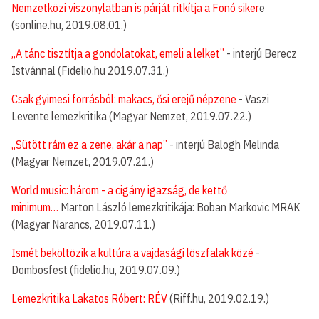
Nemzetközi viszonylatban is párját ritkítja a Fonó siker
e
(sonline.hu, 2019.08.01.)
„A tánc tisztítja a gondolatokat, emeli a lelket”
- interjú Berecz
Istvánnal (Fidelio.hu 2019.07.31.)
Csak gyimesi forrásból: makacs, ősi erejű népzene
- Vaszi
Levente lemezkritika (Magyar Nemzet, 2019.07.22.)
„Sütött rám ez a zene, akár a nap”
- interjú Balogh Melinda
(Magyar Nemzet, 2019.07.21.)
World music: három - a cigány igazság, de kettő
minimum…
Marton László lemezkritikája: Boban Markovic MRAK
(Magyar Narancs, 2019.07.11.)
Ismét beköltözik a kultúra a vajdasági löszfalak közé
-
Dombosfest (fidelio.hu, 2019.07.09.)
Lemezkritika Lakatos Róbert: RÉV
(Riff.hu, 2019.02.19.)