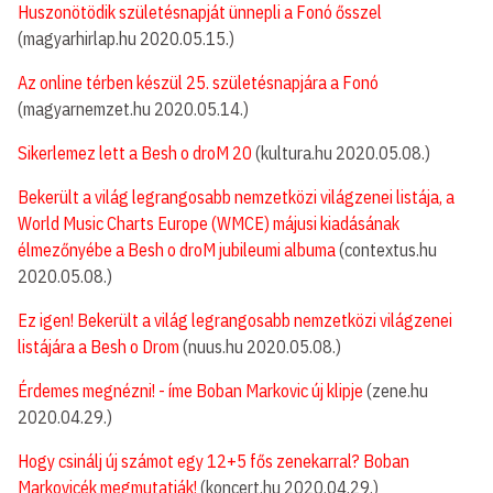
Huszonötödik születésnapját ünnepli a Fonó ősszel
(magyarhirlap.hu 2020.05.15.)
Az online térben készül 25. születésnapjára a Fonó
(magyarnemzet.hu 2020.05.14.)
Sikerlemez lett a Besh o droM 20
(kultura.hu 2020.05.08.)
Bekerült a világ legrangosabb nemzetközi világzenei listája, a
World Music Charts Europe (WMCE) májusi kiadásának
élmezőnyébe a Besh o droM jubileumi albuma
(contextus.hu
2020.05.08.)
Ez igen! Bekerült a világ legrangosabb nemzetközi világzenei
listájára a Besh o Drom
(nuus.hu 2020.05.08.)
Érdemes megnézni! - íme Boban Markovic új klipje
(zene.hu
2020.04.29.)
Hogy csinálj új számot egy 12+5 fős zenekarral? Boban
Markovicék megmutatják!
(koncert.hu 2020.04.29.)