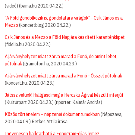
(videó) (bama.hu 2020.04.22.)
“A Föld gondolkozik is, gondolatai a virágok” - Csík János és a
Mezzo
(koncertblog 2020.04.22.)
Csík János és a Mezzo a Föld Napjára készített karanténklipet
(fidelio.hu 2020.04.22.)
A járványhelyzet miatt zárva marad a Fonó, de amint lehet,
pótolnak
(gramofon.hu, 2020.04.23.)
A járványhelyzet miatt zárva marad a Fonó - Ősszel pótolnak
(koncert.hu, 2020.04.23.)
Játssz velünk! Hallgasd meg a Herczku Ágival készült interjút
(Kultúrpart 2020.04.23.) (riporter: Kalmár András)
Közös történelem – népzenei dokumentumokban
(Népszava,
2020.04.09.) Retkes Attila írása
Ingyenesen hallgatható a Fonogram-díjas lemez