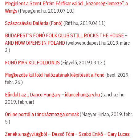
Megjelent a Szent Efrém Férfikar valódi „közönség-lemeze”, a
Wings
(Papageno.hu, 2019.07.10.)
Szászcsávási Dalárda (Fonó)
(Riff.hu, 2019.04.11)
BUDAPEST’S FONÓ FOLK CLUB STILL ROCKS THE HOUSE –
AND NOW OPENS IN POLAND
(welovebudapest.hu 2019. márc.
3.)
FONÓ MÁR KÜLFÖLDÖN IS
(Figyelő, 2019.03.13.)
Megkezdte külföldi hálózatának kiépítését a Fonó
(beol, 2019,
febr. 26.)
Elindult az I Dance Hungary – idancehungary.hu
(tanchaz.hu,
2019. február)
Online portál a táncházmozgalomnak
(Magyar Hírlap, 2019. febr.
5.)
Zenék a nagyvilágból – Dezső Tóni – Szabó Enikő – Gary Lucas: