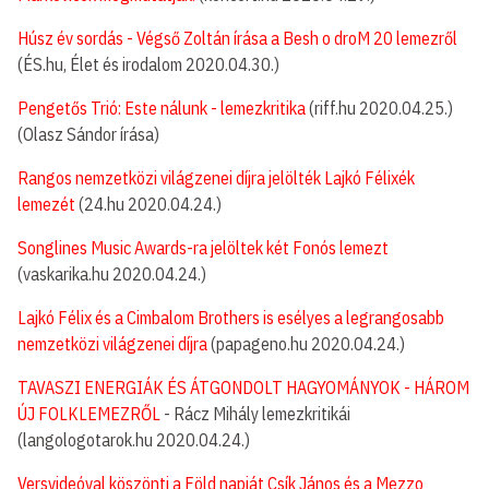
Húsz év sordás - Végső Zoltán írása a Besh o droM 20 lemezről
(ÉS.hu, Élet és irodalom 2020.04.30.)
Pengetős Trió: Este nálunk - lemezkritika
(riff.hu 2020.04.25.)
(Olasz Sándor írása)
Rangos nemzetközi világzenei díjra jelölték Lajkó Félixék
lemezét
(24.hu 2020.04.24.)
Songlines Music Awards-ra jelöltek két Fonós lemezt
(vaskarika.hu 2020.04.24.)
Lajkó Félix és a Cimbalom Brothers is esélyes a legrangosabb
nemzetközi világzenei díjra
(papageno.hu 2020.04.24.)
TAVASZI ENERGIÁK ÉS ÁTGONDOLT HAGYOMÁNYOK - HÁROM
ÚJ FOLKLEMEZRŐL
- Rácz Mihály lemezkritikái
(langologotarok.hu 2020.04.24.)
Versvideóval köszönti a Föld napját Csík János és a Mezzo