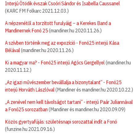
Interjú Ötödik évszak Csoóri Sándor és Isabella Caussanel
(KARC FM Folkarc 2021.12.03.)
A népzenétől a torzított furulyáig – a Kerekes Band a
Mandinernek Fonó 25
(mandiner.hu 2020.11.26.)
A szívben történik meg az expozíció - Fonó25 interjú Kása
Bélával
(mandiner.hu 2020.11.26.)
Ki a magyar ma? - Fonó25 interjú Agócs Gergellyel
(mandiner.hu
2020.11.12.)
„Az igazi művészember bevállalja a bizonytalant” - Fonó25
interjú Horváth Lászlóval
(Mandiner és mandiner.hu 2020.10.22.)
„A zenével nem kell távolságot tartani” - interjú Paár Juliannával
a Fonó25 sorozatban
(Mandiner és mandiner.hu 2020.09.09)
Közös gyertyafújás: születésnapi sorozattal indít a Fonó
(funzine.hu 2021.09.16.)