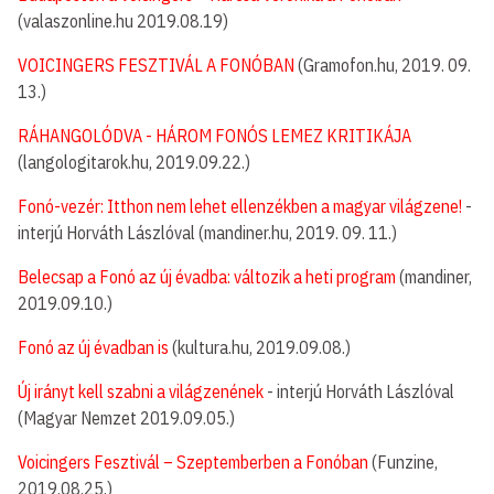
(valaszonline.hu 2019.08.19)
VOICINGERS FESZTIVÁL A FONÓBAN
(Gramofon.hu, 2019. 09.
13.)
RÁHANGOLÓDVA - HÁROM FONÓS LEMEZ KRITIKÁJA
(langologitarok.hu, 2019.09.22.)
Fonó-vezér: Itthon nem lehet ellenzékben a magyar világzene!
-
interjú Horváth Lászlóval (mandiner.hu, 2019. 09. 11.)
Belecsap a Fonó az új évadba: változik a heti program
(mandiner,
2019.09.10.)
Fonó az új évadban is
(kultura.hu, 2019.09.08.)
Új irányt kell szabni a világzenének
- interjú Horváth Lászlóval
(Magyar Nemzet 2019.09.05.)
Voicingers Fesztivál – Szeptemberben a Fonóban
(Funzine,
2019.08.25.)