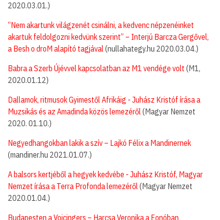
2020.03.01.)
“Nem akartunk világzenét csinálni, a kedvenc népzenéinket
akartuk feldolgozni kedvünk szerint” – Interjú Barcza Gergővel,
a Besh o droM alapító tagjával
(nullahategy.hu 2020.03.04.)
Babra a Szerb Újévvel kapcsolatban az M1 vendége volt
(M1,
2020.01.12)
Dallamok, ritmusok Gyimestől Afrikáig - Juhász Kristóf írása a
Muzsikás és az Amadinda közös lemezéről
(Magyar Nemzet
2020. 01.10.)
Negyedhangokban lakik a szív – Lajkó Félix a Mandinernek
(mandiner.hu 2021.01.07.)
A balsors kertjéből a hegyek kedvébe - Juhász Kristóf, Magyar
Nemzet írása a Terra Profonda lemezéről
(Magyar Nemzet
2020.01.04.)
Budapesten a Voicingers – Harcsa Veronika a Fonóban