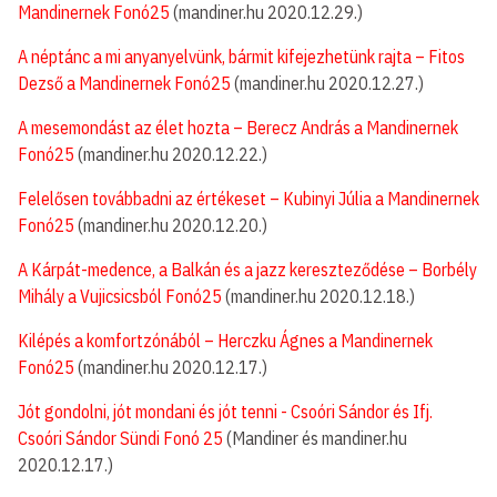
Mandinernek Fonó25
(mandiner.hu 2020.12.29.)
A néptánc a mi anyanyelvünk, bármit kifejezhetünk rajta – Fitos
Dezső a Mandinernek Fonó25
(mandiner.hu 2020.12.27.)
A mesemondást az élet hozta – Berecz András a Mandinernek
Fonó25
(mandiner.hu 2020.12.22.)
Felelősen továbbadni az értékeset – Kubinyi Júlia a Mandinernek
Fonó25
(mandiner.hu 2020.12.20.)
A Kárpát-medence, a Balkán és a jazz kereszteződése – Borbély
Mihály a Vujicsicsból Fonó25
(mandiner.hu 2020.12.18.)
Kilépés a komfortzónából – Herczku Ágnes a Mandinernek
Fonó25
(mandiner.hu 2020.12.17.)
Jót gondolni, jót mondani és jót tenni - Csoóri Sándor és Ifj.
Csoóri Sándor Sündi Fonó 25
(Mandiner és mandiner.hu
2020.12.17.)