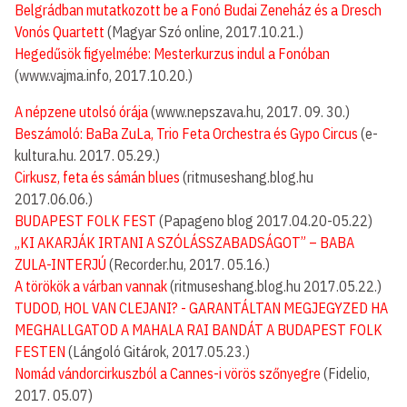
Belgrádban mutatkozott be a Fonó Budai Zeneház és a Dresch
Vonós Quartett
(Magyar Szó online, 2017.10.21.)
Hegedűsök figyelmébe: Mesterkurzus indul a Fonóban
(www.vajma.info, 2017.10.20.)
A népzene utolsó órája
(www.nepszava.hu, 2017. 09. 30.)
Beszámoló: BaBa ZuLa, Trio Feta Orchestra és Gypo Circus
(e-
kultura.hu. 2017. 05.29.)
Cirkusz, feta és sámán blues
(ritmuseshang.blog.hu
2017.06.06.)
BUDAPEST FOLK FEST
(Papageno blog 2017.04.20-05.22)
„KI AKARJÁK IRTANI A SZÓLÁSSZABADSÁGOT” – BABA
ZULA-INTERJÚ
(Recorder.hu, 2017. 05.16.)
A törökök a várban vannak
(ritmuseshang.blog.hu 2017.05.22.)
TUDOD, HOL VAN CLEJANI? - GARANTÁLTAN MEGJEGYZED HA
MEGHALLGATOD A MAHALA RAI BANDÁT A BUDAPEST FOLK
FESTEN
(Lángoló Gitárok, 2017.05.23.)
Nomád vándorcirkuszból a Cannes-i vörös szőnyegre
(Fidelio,
2017. 05.07)