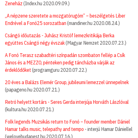
Zeneház
(Index.hu 2020.09.09.)
„A népzene szeretete a mozgatórugóm” – beszélgetés Liber
Endrével a Fonó25 sorozatban
(mandiner.hu 2020.08.24.)
Csángó időutazás - Juhász Kristóf lemezkritikája Berka
együttes Csángó négy évszak
(Magyar Nemzet 2020.07.23.)
A Fonó Terasz szabadtéri színpadán szombaton fellép a Csík
János és a MEZZO, pénteken pedig táncházba várják az
érdeklődőket
(programguru 2020.07.22.)
20 éves a Balázs Elemér Group, jubileumi lemezzel ünnepelnek
(papageno.hu 2020.07.21.)
Retró helyett kortárs - Seres Gerda interjúja Horváth Lászlóval
(kultura.hu 2020.07.21.)
Folk legends Muzsikás return to Fonó – founder member Dániel
Hamar talks music, telepathy and tempo
- interjú Hamar Dániellel
(welovebudapest.hu 2020.07.16.)