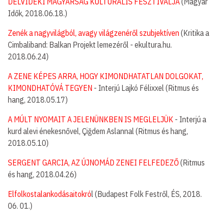
DÉLVIDÉKI MAGYARSÁG KULTURÁLIS FESZTIVÁLJA
(Magyar
Idők, 2018.06.18.)
Zenék a nagyvilágból, avagy világzenéről szubjektíven
(Kritika a
Cimbaliband: Balkan Projekt lemezéről - ekultura.hu.
2018.06.24)
A ZENE KÉPES ARRA, HOGY KIMONDHATATLAN DOLGOKAT,
KIMONDHATÓVÁ TEGYEN
- Interjú Lajkó Félixxel (Ritmus és
hang, 2018.05.17)
A MÚLT NYOMAIT A JELENÜNKBEN IS MEGLELJÜK
- Interjú a
kurd alevi énekesnővel, Çiğdem Aslannal (Ritmus és hang,
2018.05.10)
SERGENT GARCIA, AZ ÚJNOMÁD ZENEI FELFEDEZŐ
(Ritmus
és hang, 2018.04.26)
Elfolkostalankodásaitokró
l (Budapest Folk Festről, ÉS, 2018.
06. 01.)