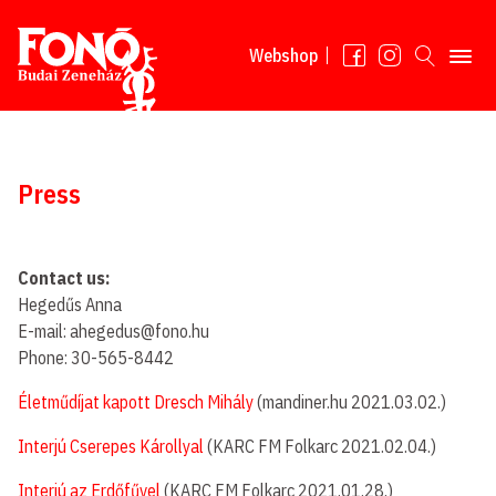
Read more
Webshop
Press
Contact us:
Hegedűs Anna
E-mail: ahegedus@fono.hu
Phone: 30-565-8442
Életműdíjat kapott Dresch Mihály
(mandiner.hu 2021.03.02.)
Interjú Cserepes Károllyal
(KARC FM Folkarc 2021.02.04.)
Interjú az Erdőfűvel
(KARC FM Folkarc 2021.01.28.)