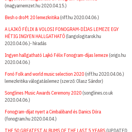
(magyarnemzet.hu 2020.04.15.)
Besh o droM: 20 lemezkritika
(riff.hu 2020.04.06.)
A LAJKÓ FÉLIX & VOLOSI FONOGRAM-DÍJAS LEMEZE EGY
HÉTIG INGYEN HALLGATHATÓ
(langologitarok.hu
2020.04.06.)- híradás
Ingyen hallgatható Lajkó Félix Fonogram-díjas lemeze
(origo.hu
2020.04.06.)
Fonó Folk and world music selection 2020
(riff.hu 2020.04.06.)
lemezkritika válogatáslemez (szerző: Olasz Sándor)
Songlines Music Awards Ceremony 2020
(songlines.co.uk
2020.04.06.)
Fonogram-díjat nyert a Cimbaliband és Danics Dóra
(fonogram.hu 2020.04.04.)
THE 50 GREATEST ALBUMS OF THE LAST 5 YEARS
(UPDATED