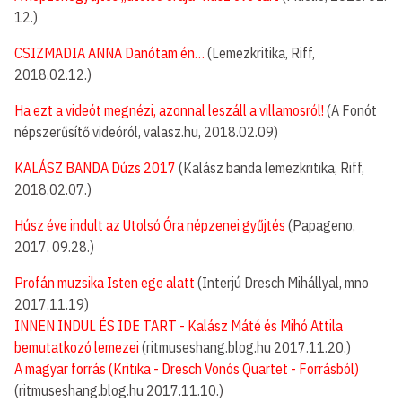
12.)
CSIZMADIA ANNA Danótam én…
(Lemezkritika, Riff,
2018.02.12.)
Ha ezt a videót megnézi, azonnal leszáll a villamosról!
(A Fonót
népszerűsítő videóról, valasz.hu, 2018.02.09)
KALÁSZ BANDA Dúzs 2017
(Kalász banda lemezkritika, Riff,
2018.02.07.)
Húsz éve indult az Utolsó Óra népzenei gyűjtés
(Papageno,
2017. 09.28.)
Profán muzsika Isten ege alatt
(Interjú Dresch Mihállyal, mno
2017.11.19)
INNEN INDUL ÉS IDE TART - Kalász Máté és Mihó Attila
bemutatkozó lemezei
(ritmuseshang.blog.hu 2017.11.20.)
A magyar forrás (Kritika - Dresch Vonós Quartet - Forrásból)
(ritmuseshang.blog.hu 2017.11.10.)