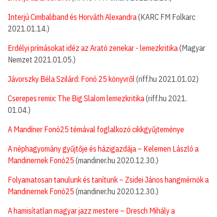
Interjú Cimbaliband és Horváth Alexandra
(KARC FM Folkarc
2021.01.14.)
Erdélyi prímásokat idéz az Arató zenekar - lemezkritika
(Magyar
Nemzet 2021.01.05.)
Jávorszky Béla Szilárd: Fonó 25 könyvről
(riff.hu 2021.01.02)
Cserepes remix: The Big Slalom lemezkritika
(riff.hu 2021.
01.04.)
A Mandíner Fonó25 témával foglalkozó cikkgyűjteménye
A néphagyomány gyűjtője és házigazdája – Kelemen László a
Mandinernek Fonó25
(mandiner.hu 2020.12.30.)
Folyamatosan tanulunk és tanítunk – Zsidei János hangmérnök a
Mandinernek Fonó25
(mandiner.hu 2020.12.30.)
A hamisítatlan magyar jazz mestere – Dresch Mihály a